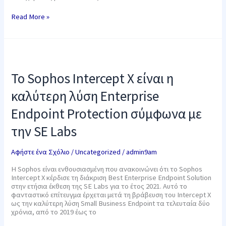
Read More »
Το
Sophos
Intercept
Το Sophos Intercept X είναι η
X
είναι
καλύτερη λύση Enterprise
η
καλύτερη
Endpoint Protection σύμφωνα με
λύση
Enterprise
την SE Labs
Endpoint
Protection
σύμφωνα
Αφήστε ένα Σχόλιο
/
Uncategorized
/
admin9am
με
την
Η Sophos είναι ενθουσιασμένη που ανακοινώνει ότι το Sophos
SE
Intercept X κέρδισε τη διάκριση Best Enterprise Endpoint Solution
Labs
στην ετήσια έκθεση της SE Labs για το έτος 2021. Αυτό το
φανταστικό επίτευγμα έρχεται μετά τη βράβευση του Intercept X
ως την καλύτερη λύση Small Business Endpoint τα τελευταία δύο
χρόνια, από το 2019 έως το