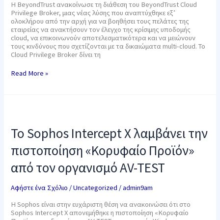
Η BeyondTrust ανακοίνωσε τη διάθεση του BeyondTrust Cloud
των
Privilege Broker, μιας νέας λύσης που αναπτύχθηκε εξ’
αδειών
ολοκλήρου από την αρχή για να βοηθήσει τους πελάτες της
στα
εταιρείας να ανακτήσουν τον έλεγχο της κρίσιμης υποδομής
multi-
cloud, να επικοινωνούν αποτελεσματικότερα και να μειώνουν
cloud
τους κινδύνους που σχετίζονται με τα δικαιώματα multi-cloud. Το
περιβάλλοντα
Cloud Privilege Broker δίνει τη
τους
Read More »
To
Sophos
Intercept
To Sophos Intercept X λαμβάνει την
X
λαμβάνει
πιστοποίηση «Κορυφαίο Προϊόν»
την
πιστοποίηση
από τον οργανισμό AV-TEST
«Κορυφαίο
Προϊόν»
από
Αφήστε ένα Σχόλιο
/
Uncategorized
/
admin9am
τον
οργανισμό
Η Sophos είναι στην ευχάριστη θέση να ανακοινώσει ότι στο
AV-
Sophos Intercept X απονεμήθηκε η πιστοποίηση «Κορυφαίο
TEST