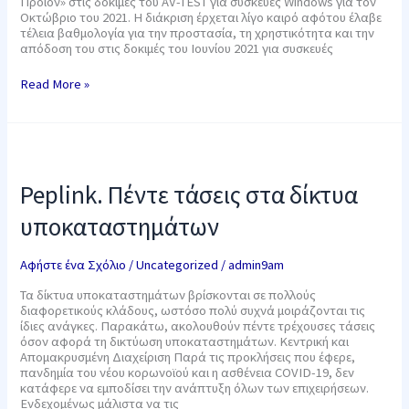
Προϊόν» στις δοκιμές του AV-TEST για συσκευές Windows για τον
Οκτώβριο του 2021. Η διάκριση έρχεται λίγο καιρό αφότου έλαβε
τέλεια βαθμολογία για την προστασία, τη χρηστικότητα και την
απόδοση του στις δοκιμές του Ιουνίου 2021 για συσκευές
Read More »
Peplink.
Πέντε
τάσεις
Peplink. Πέντε τάσεις στα δίκτυα
στα
δίκτυα
υποκαταστημάτων
υποκαταστημάτων
Αφήστε ένα Σχόλιο
/
Uncategorized
/
admin9am
Τα δίκτυα υποκαταστημάτων βρίσκονται σε πολλούς
διαφορετικούς κλάδους, ωστόσο πολύ συχνά μοιράζονται τις
ίδιες ανάγκες. Παρακάτω, ακολουθούν πέντε τρέχουσες τάσεις
όσον αφορά τη δικτύωση υποκαταστημάτων. Κεντρική και
Απομακρυσμένη Διαχείριση Παρά τις προκλήσεις που έφερε,
πανδημία του νέου κορωνοϊού και η ασθένεια COVID-19, δεν
κατάφερε να εμποδίσει την ανάπτυξη όλων των επιχειρήσεων.
Ενδεχομένως μάλιστα να τις