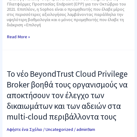
Endpoint
Πλατφόρμες Προστασίας Endpoint (EPP) για τον Οκτώβριο του
2021. Επιπλέον, η Sophos είναι ο προμηθευτής που έλαβε μέρος
στις περισσότερες αξιολογήσεις λαμβάνοντας παράλληλα την
υψηλότερη βαθμολογία και ο μόνος προμηθευτής που έλαβε τη
διάκριση «Επιλογή
Read More »
Το
νέο
BeyondTrust
Το νέο BeyondTrust Cloud Privilege
Cloud
Privilege
Broker βοηθά τους οργανισμούς να
Broker
βοηθά
αποκτήσουν τον έλεγχο των
τους
οργανισμούς
δικαιωμάτων και των αδειών στα
να
αποκτήσουν
multi-cloud περιβάλλοντα τους
τον
έλεγχο
των
Αφήστε ένα Σχόλιο
/
Uncategorized
/
admin9am
δικαιωμάτων
και