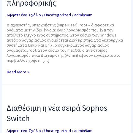
πληροφορικής
Αφήστε ένα Σχόλιο
/
Uncategorized
/
admin9am
Διαχειριστής, υπερχρήστης (superuser), root – διαφορετικά
ονόματα με την ίδια έννοια: ένας λογαριασμός που έχει τον
απόλυτο έλεγχο ενός συστήματος. Στον κόσμο των Windows,
αυτός ο λογαριασμός ονομάζεται Διαχειριστής. Στα λειτουργικά
συστήματα Linux και Unix, ο συγκεκριμένος λογαριασμός
ονομάζεται root. Στον κόσμο του macOS, ο αντίστοιχος
λογαριασμός είναι Διαχειριστής (Admin) εφόσον εργάζεστε στο
περιβάλλον χρήστη […]
Read More »
Διαθέσιμη
η
νέα
Διαθέσιμη η νέα σειρά Sophos
σειρά
Sophos
Switch
Switch
Αφήστε ένα Σχόλιο
/
Uncategorized
/
admin9am