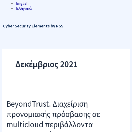
English
Ελληνικά
Cyber Security Elements by NSS
Δεκέμβριος 2021
BeyondTrust.
Διαχείριση
προνομιακής
BeyondTrust. Διαχείριση
πρόσβασης
σε
προνομιακής πρόσβασης σε
multicloud
περιβάλλοντα
multicloud περιβάλλοντα
πληροφορικής