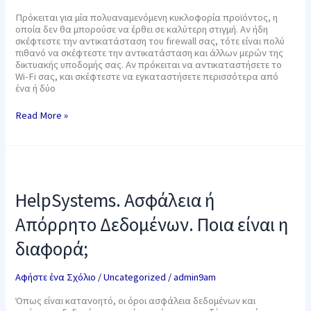
Πρόκειται για μία πολυαναμενόμενη κυκλοφορία προϊόντος, η
οποία δεν θα μπορούσε να έρθει σε καλύτερη στιγμή. Αν ήδη
σκέφτεστε την αντικατάσταση του firewall σας, τότε είναι πολύ
πιθανό να σκέφτεστε την αντικατάσταση και άλλων μερών της
δικτυακής υποδομής σας. Αν πρόκειται να αντικαταστήσετε το
Wi-Fi σας, και σκέφτεστε να εγκαταστήσετε περισσότερα από
ένα ή δύο
Read More »
HelpSystems.
Ασφάλεια
ή
HelpSystems. Ασφάλεια ή
Απόρρητο
Δεδομένων.
Απόρρητο Δεδομένων. Ποια είναι η
Ποια
είναι
διαφορά;
η
διαφορά;
Αφήστε ένα Σχόλιο
/
Uncategorized
/
admin9am
Όπως είναι κατανοητό, οι όροι ασφάλεια δεδομένων και