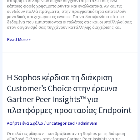
απόρρητο δεδομένων συχνά συγχέονται μεταξύ τους ενώ
κάποιες φορές χρησιμοποιούνται και εναλλακτικά. Αν και τις
συνδέουν πολλά πράγματα, στην πραγματικότητα αποτελούν
μοναδικές και ξεχωριστές έννοιες. Για να διασφαλίσετε ότι τα
δεδομένα που εμπιστεύονται οι πελάτες σας και οι υπάλληλοί σας
στον οργανισμό σας τυγχάνουν κατάλληλης διαχείρισης και
Read More »
Η
Sophos
κέρδισε
Η Sophos κέρδισε τη διάκριση
τη
διάκριση
Customer’s Choice στην έρευνα
Customer’s
Choice
Gartner Peer Insights™ για
στην
έρευνα
πλατφόρμες προστασίας Endpoint
Gartner
Peer
Insights™
Αφήστε ένα Σχόλιο
/
Uncategorized
/
admin9am
για
πλατφόρμες
Οι πελάτες μίλησαν – και βράβευσαν τη Sophos με τη διάκριση
προστασίας
«Επιλογή Πελάτη» στην έρευνα Gartner Peer Insights για τις