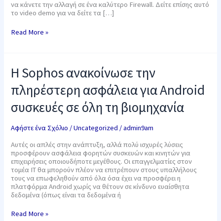
να κάνετε την αλλαγή σε ένα καλύτερο Firewall. Δείτε επίσης αυτό
το video demo για να δείτε τα […]
Read More »
Η
Η Sophos ανακοίνωσε την
Sophos
ανακοίνωσε
πληρέστερη ασφάλεια για Android
την
πληρέστερη
συσκευές σε όλη τη βιομηχανία
ασφάλεια
για
Android
Αφήστε ένα Σχόλιο
/
Uncategorized
/
admin9am
συσκευές
σε
Αυτές οι απλές στην ανάπτυξη, αλλά πολύ ισχυρές λύσεις
όλη
προσφέρουν ασφάλεια φορητών συσκευών και κινητών για
τη
επιχειρήσεις οποιουδήποτε μεγέθους. Οι επαγγελματίες στον
βιομηχανία
τομέα IT θα μπορούν πλέον να επιτρέπουν στους υπαλλήλους
τους να επωφεληθούν από όλα όσα έχει να προσφέρει η
πλατφόρμα Android χωρίς να θέτουν σε κίνδυνο ευαίσθητα
δεδομένα (όπως είναι τα δεδομένα ή
Read More »