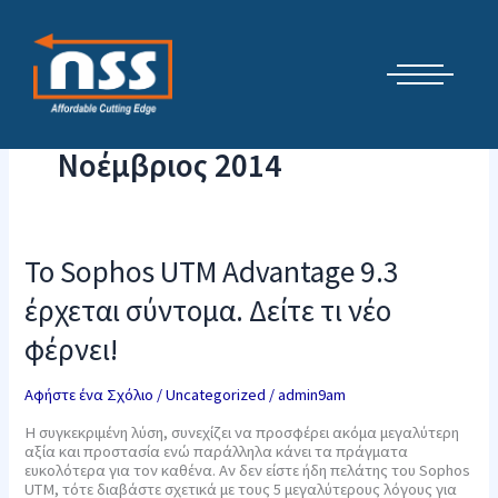
Μετάβαση
Cyber Security Elements by NSS
στο
περιεχόμενο
Νοέμβριος 2014
Το
Το Sophos UTM Advantage 9.3
Sophos
UTM
έρχεται σύντομα. Δείτε τι νέο
Advantage
9.3
φέρνει!
έρχεται
σύντομα.
Δείτε
Αφήστε ένα Σχόλιο
/
Uncategorized
/
admin9am
τι
νέο
Η συγκεκριμένη λύση, συνεχίζει να προσφέρει ακόμα μεγαλύτερη
φέρνει!
αξία και προστασία ενώ παράλληλα κάνει τα πράγματα
ευκολότερα για τον καθένα. Αν δεν είστε ήδη πελάτης του Sophos
UTM, τότε διαβάστε σχετικά με τους 5 μεγαλύτερους λόγους για