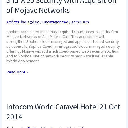
and Web Security with Acquisition
Web
Security
of Mojave Networks
with
Acquisition
of
Αφήστε ένα Σχόλιο
/
Uncategorized
/
admin9am
Mojave
Networks
Sophos announced that it has acquired cloud-based security firm
Mojave Networks of San Mateo, Calif. This acquisition will
strengthen Sophos cloud-managed and appliance-based security
solutions. To Sophos Cloud, an integrated cloud-managed security
offering, Mojave will add a rich cloud-based web security solution.
And to Sophos’ line of network security hardware it will enable
hybrid deployment
Read More »
Infocom
World
Caravel
Infocom World Caravel Hotel 21 Oct
Hotel
21
2014
Oct
2014