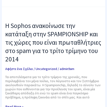
Η
Sophos
ανακοίνωσε
Η Sophos ανακοίνωσε την
την
κατάταξη
κατάταξη στην SPAMPIONSHIP και
στην
SPAMPIONSHIP
τις χώρες που είναι πρωταθλήτριες
και
τις
στο spam για το τρίτο τρίμηνο του
χώρες
που
2014
είναι
πρωταθλήτριες
στο
Αφήστε ένα Σχόλιο
/
Uncategorized
/
admin9am
spam
για
Τα αποτελέσματα για το τρίτο τρίμηνο της χρονιάς, που
το
περιλαμβάνει τον μήνα Ιούλιο, τον Αύγουστο και τον Σεπτέμβριο
τρίτο
ακολουθούν παρακάτω. Η Spampionchip, δηλαδή το σύνολο των
τρίμηνο
χωρών που ευθύνονται για την προέλευση του spam, είναι μία
του
ξεκάθαρη απόδειξη ότι ενώ το spam είναι ένα παγκόσμιο
2014
πρόβλημα, η πρόληψη ξεκινάει από το σπίτι μας. Και αυτό
Read More »