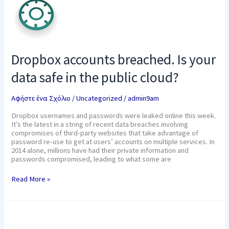
accounts
breached.
Ιs
your
data
safe
Dropbox accounts breached. Ιs your
in
the
data safe in the public cloud?
public
cloud?
Αφήστε ένα Σχόλιο
/
Uncategorized
/
admin9am
Dropbox usernames and passwords were leaked online this week.
It’s the latest in a string of recent data breaches involving
compromises of third-party websites that take advantage of
password re-use to get at users’ accounts on multiple services. In
2014 alone, millions have had their private information and
passwords compromised, leading to what some are
Read More »
Sophos
Strengthens