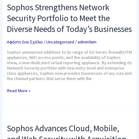
Network
Sophos Strengthens Network
Security
Portfolio
Security Portfolio to Meet the
to
Meet
Diverse Needs of Today’s Businesses
the
Diverse
Needs
Αφήστε ένα Σχόλιο
/
Uncategorized
/
admin9am
of
Today’s
Sophos announced additions to its range of SG Series firewall/UTM
Businesses
appliances, WiFi access points, and the availability of Sophos
iView, a new dedicated virtual reporting appliance. By extending its
Network Security portfolio with new entry-level and enterprise
class appliances, Sophos now provides businesses of any size and
the channel partners that serve them with the
Read More »
Sophos
Advances
Cloud,
Sophos Advances Cloud, Mobile,
Mobile,
and