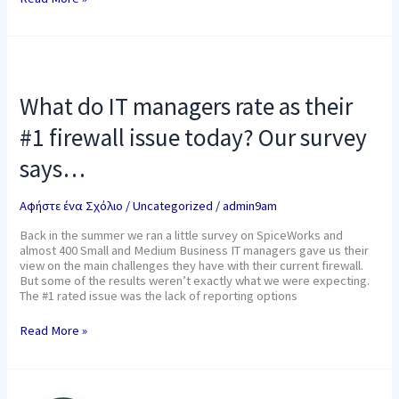
What
do
IT
What do IT managers rate as their
managers
rate
#1 firewall issue today? Our survey
as
their
says…
#1
firewall
issue
Αφήστε ένα Σχόλιο
/
Uncategorized
/
admin9am
today?
Our
Back in the summer we ran a little survey on SpiceWorks and
survey
almost 400 Small and Medium Business IT managers gave us their
says…
view on the main challenges they have with their current firewall.
But some of the results weren’t exactly what we were expecting.
The #1 rated issue was the lack of reporting options
Read More »
Dropbox