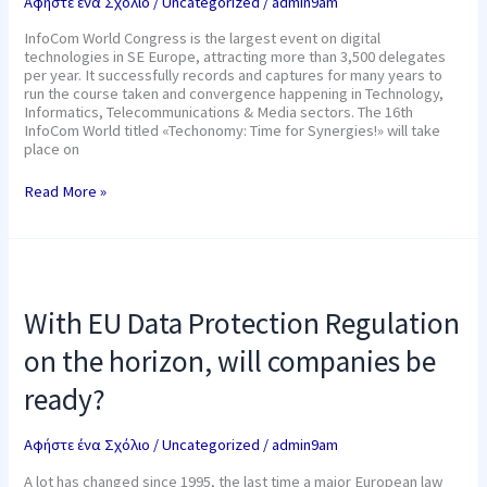
Αφήστε ένα Σχόλιο
/
Uncategorized
/
admin9am
InfoCom World Congress is the largest event on digital
technologies in SE Europe, attracting more than 3,500 delegates
per year. It successfully records and captures for many years to
run the course taken and convergence happening in Technology,
Informatics, Telecommunications & Media sectors. The 16th
InfoCom World titled «Techonomy: Time for Synergies!» will take
place on
Read More »
With
EU
Data
With EU Data Protection Regulation
Protection
Regulation
on the horizon, will companies be
on
the
ready?
horizon,
will
companies
Αφήστε ένα Σχόλιο
/
Uncategorized
/
admin9am
be
ready?
A lot has changed since 1995, the last time a major European law