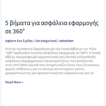
5
βήματα
για
5 βήματα για ασφάλεια εφαρμογής
ασφάλεια
εφαρμογής
σε 360°
σε
360°
Αφήστε ένα Σχόλιο
/
Uncategorized
/
admin9am
Η Array πρόσφατα δημοσίευσε μία νέα Λευκή Βίβλο με τον τίτλο
“360° Application Security (Ασφάλεια Εφαρμογής σε 360°). Η Λευκή
Βίβλος περιγράφει μία αρχιτεκτονική για ολιστική πολυεπίπεδη
ασφάλεια επιχειρηματικών δραστηριοτήτων που βασίζονται
στον Ιστό (Web-based) που αντιμετωπίζει όλους τους δυνητικούς
φορείς επιθέσεων, και το κάνει με συντονισμένο τρόπο,
χρησιμοποιώντας μία αρχιτεκτονική που κλιμακώνεται για να
Read More »
Sophos.
Πώς