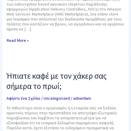
των subscription-based εικονικών ελεγκτών παράδοσης
εφαρμογών (Application Delivery Controllers, ADCs) στο Amazon
Web Services Marketplace (AWS Marketplace), ένα online store
για λογισμικό που απλοποιεί την διαδικασία προμήθειας για τους
πελάτες που κοιτάζουν να βρουν, να αγοράσουν και να αρχίσουν
άμεσα να […]
Read More »
Ήπιατε
καφέ
με
Ήπιατε καφέ με τον χάκερ σας
τον
χάκερ
σήμερα το πρωί;
σας
σήμερα
το
Αφήστε ένα Σχόλιο
/
Uncategorized
/
admin9am
πρωί;
Το πιθανότερο είναι ο οργανισμός ή η εταιρεία σας να ξοδεύει
αρκετούς πόρους στην προσπάθεια να αποτρέψει εξωτερικές
παραβιώσεις και λαμβάνει τα απαραίτητα μέτρα για να
εξασφαλίσει ότι τα εταιρικά δεδομένα παραμένουν ασφαλή.
Παρόλα αυτά, έχετε εξετάσει το ενδεχόμενο πραγματικά να