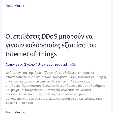
Read More »
Οι
επιθέσεις
DDoS
Οι επιθέσεις DDoS μπορούν να
μπορούν
να
γίνουν κολοσσιαίες εξαιτίας του
γίνουν
κολοσσιαίες
Internet of Things
εξαιτίας
του
Internet
Αφήστε ένα Σχόλιο
/
Uncategorized
/
admin9am
of
Things
Υπάρχουν εκατομμύρια “έξυπνες”, συνδεδεμένες συσκευές που
αποτελούν το Διαδίκτυο των Πραγμάτων (IoT, Internet of Things),
οι οποίες κυμαίνονται από απλά κινητά τηλέφωνα έως
υπολογιστές, οικιακούς θερμοστάτες, κάμερες παρακολούθησης
και μέχρι και καφετιέρες. Η εταιρεία αναλύσεων Gartner
πρόσφατα έκανε την πρόβλεψη ότι 4 δισεκατομμύρια
συνδεδεμένα πράγματα θα είναι σε χρήση στον καταναλωτικό
τομέα το 2016 και
Read More »