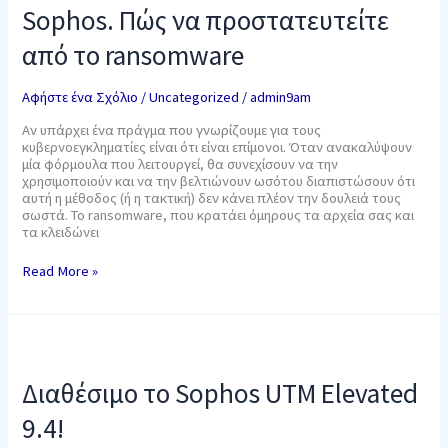
να
Sophos. Πώς να προστατευτείτε
προστατευτείτε
από
από το ransomware
το
ransomware
Αφήστε ένα Σχόλιο
/
Uncategorized
/
admin9am
Αν υπάρχει ένα πράγμα που γνωρίζουμε για τους
κυβερνοεγκληματίες είναι ότι είναι επίμονοι. Όταν ανακαλύψουν
μία φόρμουλα που λειτουργεί, θα συνεχίσουν να την
χρησιμοποιούν και να την βελτιώνουν ωσότου διαπιστώσουν ότι
αυτή η μέθοδος (ή η τακτική) δεν κάνει πλέον την δουλειά τους
σωστά. Το ransomware, που κρατάει όμηρους τα αρχεία σας και
τα κλειδώνει
Read More »
Διαθέσιμο
το
Sophos
Διαθέσιμο το Sophos UTM Elevated
UTM
Elevated
9.4!
9.4!