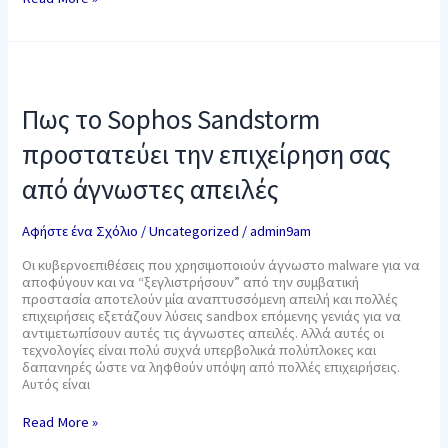
Πως
το
Sophos
Πως το Sophos Sandstorm
Sandstorm
προστατεύει
προστατεύει την επιχείρηση σας
την
επιχείρηση
από άγνωστες απειλές
σας
από
άγνωστες
Αφήστε ένα Σχόλιο
/
Uncategorized
/
admin9am
απειλές
Οι κυβερνοεπιθέσεις που χρησιμοποιούν άγνωστο malware για να
αποφύγουν και να “ξεγλιστρήσουν” από την συμβατική
προστασία αποτελούν μία αναπτυσσόμενη απειλή και πολλές
επιχειρήσεις εξετάζουν λύσεις sandbox επόμενης γενιάς για να
αντιμετωπίσουν αυτές τις άγνωστες απειλές. Αλλά αυτές οι
τεχνολογίες είναι πολύ συχνά υπερβολικά πολύπλοκες και
δαπανηρές ώστε να ληφθούν υπόψη από πολλές επιχειρήσεις.
Αυτός είναι
Read More »