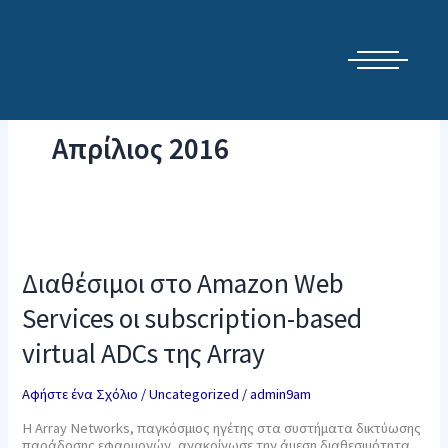
Μετάβαση
Cyber Security Elements by NSS
στο
περιεχόμενο
Απρίλιος 2016
Διαθέσιμοι
στο
Amazon
Διαθέσιμοι στο Amazon Web
Web
Services
Services οι subscription-based
οι
subscription-
virtual ADCs της Array
based
virtual
ADCs
Αφήστε ένα Σχόλιο
/
Uncategorized
/
admin9am
της
Array
Η Array Networks, παγκόσμιος ηγέτης στα συστήματα δικτύωσης
παράδοσης εφαρμογών, ανακοίνωσε την άμεση διαθεσιμότητα