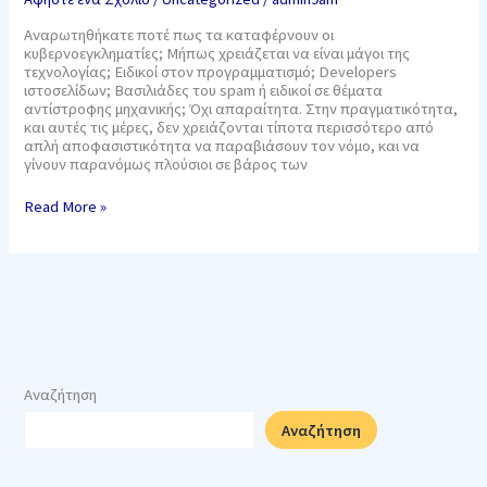
να
τους
Αναρωτηθήκατε ποτέ πως τα καταφέρνουν οι
σταματήσετε!
κυβερνοεγκληματίες; Μήπως χρειάζεται να είναι μάγοι της
τεχνολογίας; Ειδικοί στον προγραμματισμό; Developers
ιστοσελίδων; Βασιλιάδες του spam ή ειδικοί σε θέματα
αντίστροφης μηχανικής; Όχι απαραίτητα. Στην πραγματικότητα,
και αυτές τις μέρες, δεν χρειάζονται τίποτα περισσότερο από
απλή αποφασιστικότητα να παραβιάσουν τον νόμο, και να
γίνουν παρανόμως πλούσιοι σε βάρος των
Read More »
Αναζήτηση
Αναζήτηση