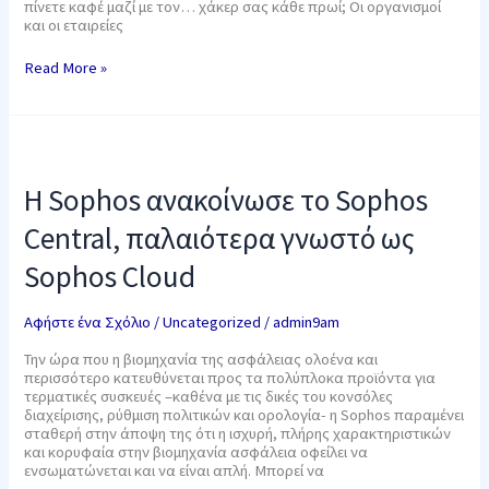
πίνετε καφέ μαζί με τον… χάκερ σας κάθε πρωί; Οι οργανισμοί
και οι εταιρείες
Read More »
H
Sophos
ανακοίνωσε
H Sophos ανακοίνωσε το Sophos
το
Sophos
Central, παλαιότερα γνωστό ως
Central,
παλαιότερα
Sophos Cloud
γνωστό
ως
Sophos
Αφήστε ένα Σχόλιο
/
Uncategorized
/
admin9am
Cloud
Την ώρα που η βιομηχανία της ασφάλειας ολοένα και
περισσότερο κατευθύνεται προς τα πολύπλοκα προϊόντα για
τερματικές συσκευές –καθένα με τις δικές του κονσόλες
διαχείρισης, ρύθμιση πολιτικών και ορολογία- η Sophos παραμένει
σταθερή στην άποψη της ότι η ισχυρή, πλήρης χαρακτηριστικών
και κορυφαία στην βιομηχανία ασφάλεια οφείλει να
ενσωματώνεται και να είναι απλή. Μπορεί να