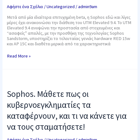
Αφήστε ένα Σχόλιο
/
Uncategorized
/
admin9am
Μετά από μία ιδιαίτερα επιτυχημένη beta, η Sophos εδώ και λίγες
μέρες έχει ανακοινώσει την διάθεση του UTM Elevated 9.4. To UTM
Elevated 9.4 ανυψώνει την προστασία από στοχευμένες και
“ασαφείς” απειλές, με την προσθήκη της τεχνολογίας Sophos
Sandstorm, υποστηρίζει το τελευταίας γενιάς hardware RED 15w
και AP 15C και διαθέτει μερικά από τα χαρακτηριστικά
Read More »
Sophos.
Μάθετε
πως
Sophos. Μάθετε πως οι
οι
κυβερνοεγκληματίες
κυβερνοεγκληματίες τα
τα
καταφέρνουν,
καταφέρνουν, και τι να κάνετε για
και
τι
να τους σταματήσετε!
να
κάνετε
για
Αφήστε ένα Σχόλιο
/
Uncategorized
/
admin9am