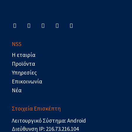
F
X
L
Y
R
a
-
i
o
s
c
t
n
u
s
e
w
k
t
b
i
e
u
NSS
o
t
d
b
o
t
i
e
Η εταιρία
k
e
n
r
Προϊόντα
Υπηρεσίες
Επικοινωνία
Νέα
Στοιχεία Επισκέπτη
Λειτουργικό Σύστημα: Android
Διεύθυνση IP: 216.73.216.104