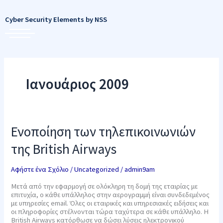
Μετάβαση
στο
Cyber Security Elements by NSS
περιεχόμενο
Ιανουάριος 2009
Ενοποίηση
Ενοποίηση των τηλεπικοινωνιών
των
τηλεπικοινωνιών
της British Airways
της
British
Airways
Αφήστε ένα Σχόλιο
/
Uncategorized
/
admin9am
Μετά από την εφαρμογή σε ολόκληρη τη δομή της εταιρίας με
επιτυχία, ο κάθε υπάλληλος στην αερογραμμή είναι συνδεδεμένος
με υπηρεσίες email. Όλες οι εταιρικές και υπηρεσιακές ειδήσεις και
οι πληροφορίες στέλνονται τώρα ταχύτερα σε κάθε υπάλληλο. Η
British Airways κατόρθωσε να δώσει λύσεις ηλεκτρονικού