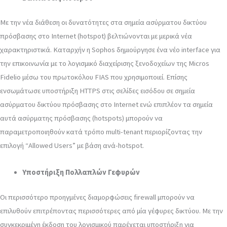
Με την νέα διάθεση οι δυνατότητες στα σημεία ασύρματου δικτύου
πρόσβασης στο Internet (hotspot) βελτιώνονται με μερικά νέα
χαρακτηριστικά. Καταρχήν η Sophos δημιούργησε ένα νέο interface για
την επικοινωνία με το λογισμικό διαχείρισης ξενοδοχείων της Micros
Fidelio μέσω του πρωτοκόλου FIAS που χρησιμοποιεί. Επίσης
ενσωμάτωσε υποστήριξη HTTPS στις σελίδες εισόδου σε σημεία
ασύρματου δικτύου πρόσβασης στο Internet ενώ επιπλέον τα σημεία
αυτά ασύρματης πρόσβασης (hotspots) μπορούν να
παραμετροποιηθούν κατά τρόπο multi-tenant περιορίζοντας την
επιλογή “Allowed Users” με βάση ανά-hotspot.
Υποστήριξη Πολλαπλών Γεφυρών
Οι περισσότερo προηγμένες διαμορφώσεις firewall μπορούν να
επιλυθούν επιτρέποντας περισσότερες από μία γέφυρες δικτύου. Με την
συγκεκριμένη έκδοση του λογισμικού παρέχεται υποστήριξη για