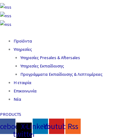
Προϊόντα
Υπηρεσίες
Υπηρεσίες Presales & Aftersales
Υπηρεσίες Εκπαίδευσης
Προγράμματα Εκπαίδευσης & Λεπτομέρειες
Η εταιρία
Επικοινωνία
Νέα
PRODUCTS
acebook
X-
Linkedin
Youtube
Rss
twitter