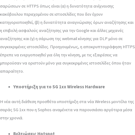
σαρώσεων σε HTTPS όπως είναι (α) η δυνατότητα ανίχνευσης
κακόβουλου περιεχομένου σε ιστοσελίδες που δεν έχουν
κατηγοριοποιηθεί, (β) η δυνατότητα αναγνώρισης όρων αναζήτησης και
η επιβολή ασφαλούς αναζήτησης για την Google και άλλες μηχανές
αναζήτησης και (γ) η σάρωση της webmail κίνησης για DLP μόνο σε
συγκεκριμένες ιστοσελίδες. Προηγουμένως, η αποκρυπτογράφηση HTTPS
έπρεπε να ενεργοποιηθεί για όλη την κίνηση, με τις εξαιρέσεις να
μπορούσαν να οριστούν μόνο για συγκεκριμένες ιστοσελίδες όπου ήταν
απαραίτητο.
Υποστήριξη για το SG 1xx Wireless Hardware
Η νέα αυτή διάθεση προσθέτει υποστήριξη στα νέα Wireless μοντέλα της
σειράς SG 1xx που η Sophos αναμένετα να παρουσιάσει αργότερα μέσα
στην χρονιά.
Βελτιώσεις Hotspot