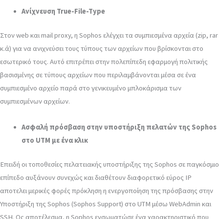
Ανίχνευση True-File-Type
Στον web και mail proxy, η Sophos ελέγχει τα συμπιεσμένα αρχεία (zip, rar
κ.ά) για να ανιχνεύσει τους τύπους των αρχείων που βρίσκονται στο
εσωτερικό τους. Αυτό επιτρέπει στην πολεπίπεδη εφαρμογή πολιτικής
βασισμένης σε τύπους αρχείων που περιλαμβάνονται μέσα σε ένα
συμπιεσμένο αρχείο παρά στο γενικευμένο μπλοκάρισμα των
συμπιεσμένων αρχείων.
Ασφαλή πρόσβαση στην υποστήριξη πελατών της Sophos
στο UTM με ένα κλικ
Επειδή οι τοποθεσίες πελατειακής υποστήριξης της Sophos σε παγκόσμιο
επίπεδο αυξάνουν συνεχώς και διαθέτουν διαφορετικό εύρος IP
αποτελει μερικές φορές πρόκληση η ενεργοποίηση της πρόσβασης στην
Υποστήριξη της Sophos (Sophos Support) στο UTM μέσω WebAdmin και
SSH. Ως αποτέλεσμα, η Sophos ενσωματώσε ένα χαρακτηριστικό που