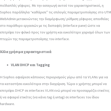
πολλαπλές γέφυρες. Με την εισαγωγή αυτού του χαρακτηριστικού, η
Sophos παράλληλα “καθάρισε” τις επιλογές παραμετροποίησης στο UTM
WebAdmin μετακινώντας την διαμόρφωση/ ρύθμιση γέφυρας απευθείας
στο παράθυρο εργασιών με τις διεπαφές (interface pane) ώστε να
επιτρέψει τον φιλικό προς τον χρήστη και ευκολότερο χειρισμό όλων των
πτυχών της παραμετροποίησης του interface.
Άλλα χρήσιμα χαρακτηριστικά
VLAN DHCP και Tagging
Η Sophos αφαίρεσε κάποιους περιορισμούς γύρω από τα VLANs για να
τα καταστήσει ευκολότερα στην διαχείριση. Τώρα ο χρήστης μπορεί να
επιτρέψει DHCP σε interfaces VLAN ενώ μπορεί να προσαρμόζει ετικέτες
ή να αφαιρεί ετικέτες (να κάνει tag ή untag) σε interfaces του ίδιου
hardware.