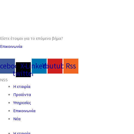
Είστε έτοιμοι για το επόμενο βήμα?
Επικοινωνία
acebook
X-
Linkedin
Youtube
Rss
twitter
NSS
Η εταιρία
Προϊόντα
Υπηρεσίες
Επικοινωνία
Νέα
Η εταιρία