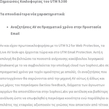
Σημειώσεις Κυκλοφορίας του UTM 9.300
Τα σπουδαιότερα νέα χαρακτηριστικά:
Αναζητήσεις AV σε Πραγματικό χρόνο στην Προστασία
Email
Αν και είχαν πρωτοκυκλοφορήσει με το UTM 9.2 for Web Protection, τα
Live AV look-ups έρχονται τώρα και στο UTM Email Protection. Αυτή η
επιλογή θα βελτιώσει τα ποσοστά ανίχνευσης κακόβουλου λογισμικού
(malware) με το να συμβουλεύεται την υποδομή cloud των SophosLabs σε
πραγματικό χρόνο για τυχόν ομοιότητες με απειλές. Οι αναζητήσεις που
αποτυγχάνουν θα σαρώνονται από την μηχανή AV ούτως ή άλλως και
ως μέρος του παγκόσμιου δικτύου feedback, δείγματα των άγνωστων
αρχείων θα αποστέλλονται στην SophosLabs για εκτέλεση και βαθύτερη
ανάλυση ώστε να επωφεληθεί η παγκόσμια κοινότητα ενώ παράλληλα οι
πελάτες της εταιρείας αξιοποιούν τις γνώσεις που αποκτούν από τέτοια