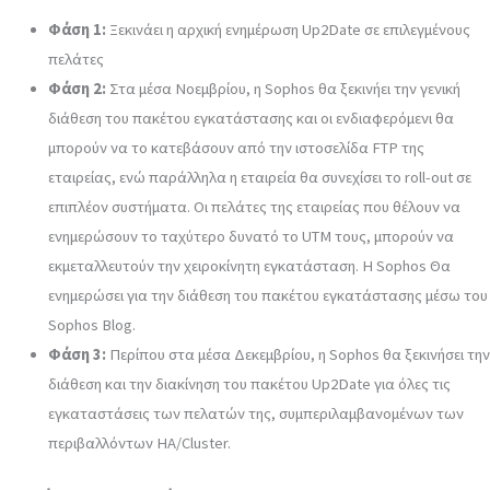
Φάση 1:
Ξεκινάει η αρχική ενημέρωση Up2Date σε επιλεγμένους
πελάτες
Φάση 2:
Στα μέσα Νοεμβρίου, η Sophos θα ξεκινήει την γενική
διάθεση του πακέτου εγκατάστασης και οι ενδιαφερόμενι θα
μπορούν να το κατεβάσουν από την ιστοσελίδα FTP της
εταιρείας, ενώ παράλληλα η εταιρεία θα συνεχίσει το roll-out σε
επιπλέον συστήματα. Οι πελάτες της εταιρείας που θέλουν να
ενημερώσουν το ταχύτερο δυνατό το UTM τους, μπορούν να
εκμεταλλευτούν την χειροκίνητη εγκατάσταση. Η Sophos Θα
ενημερώσει για την διάθεση του πακέτου εγκατάστασης μέσω του
Sophos Blog.
Φάση 3:
Περίπου στα μέσα Δεκεμβρίου, η Sophos θα ξεκινήσει την
διάθεση και την διακίνηση του πακέτου Up2Date για όλες τις
εγκαταστάσεις των πελατών της, συμπεριλαμβανομένων των
περιβαλλόντων HA/Cluster.