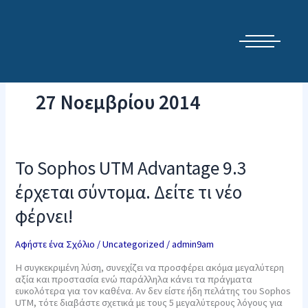
Μετάβαση
Cyber Security Elements by NSS
στο
περιεχόμενο
27 Νοεμβρίου 2014
Το
Το Sophos UTM Advantage 9.3
Sophos
UTM
έρχεται σύντομα. Δείτε τι νέο
Advantage
9.3
φέρνει!
έρχεται
σύντομα.
Δείτε
Αφήστε ένα Σχόλιο
/
Uncategorized
/
admin9am
τι
νέο
Η συγκεκριμένη λύση, συνεχίζει να προσφέρει ακόμα μεγαλύτερη
φέρνει!
αξία και προστασία ενώ παράλληλα κάνει τα πράγματα
ευκολότερα για τον καθένα. Αν δεν είστε ήδη πελάτης του Sophos
UTM, τότε διαβάστε σχετικά με τους 5 μεγαλύτερους λόγους για