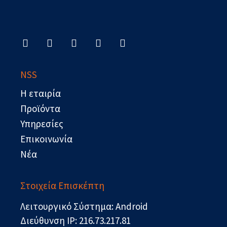
F
X
L
Y
R
a
-
i
o
s
c
t
n
u
s
e
w
k
t
b
i
e
u
NSS
o
t
d
b
o
t
i
e
Η εταιρία
k
e
n
r
Προϊόντα
Υπηρεσίες
Επικοινωνία
Νέα
Στοιχεία Επισκέπτη
Λειτουργικό Σύστημα: Android
Διεύθυνση IP: 216.73.217.81