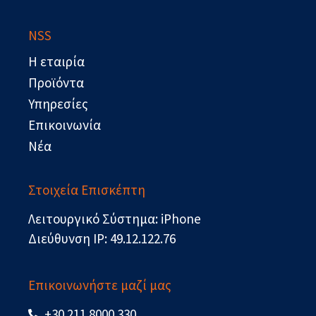
e
w
k
t
b
i
e
u
NSS
o
t
d
b
o
t
i
e
Η εταιρία
k
e
n
r
Προϊόντα
Υπηρεσίες
Επικοινωνία
Νέα
Στοιχεία Επισκέπτη
Λειτουργικό Σύστημα: iPhone
Διεύθυνση IP: 49.12.122.76
Επικοινωνήστε μαζί μας
+30 211 8000 330