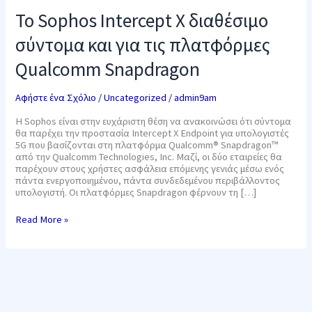
Το Sophos Intercept X διαθέσιμο
σύντομα και για τις πλατφόρμες
Qualcomm Snapdragon
Αφήστε ένα Σχόλιο
/
Uncategorized
/
admin9am
Η Sophos είναι στην ευχάριστη θέση να ανακοινώσει ότι σύντομα
θα παρέχει την προστασία Intercept X Endpoint για υπολογιστές
5G που βασίζονται στη πλατφόρμα Qualcomm® Snapdragon™
από την Qualcomm Technologies, Inc. Μαζί, οι δύο εταιρείες θα
παρέχουν στους χρήστες ασφάλεια επόμενης γενιάς μέσω ενός
πάντα ενεργοποιημένου, πάντα συνδεδεμένου περιβάλλοντος
υπολογιστή. Οι πλατφόρμες Snapdragon φέρνουν τη […]
Read More »