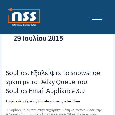
Μετάβαση
Cyber Security Elements by NSS
στο
περιεχόμενο
29 Ιουλίου 2015
Sophos.
Εξαλείψτε
το
Sophos. Εξαλείψτε το snowshoe
snowshoe
spam
spam με το Delay Queue του
με
το
Sophos Email Appliance 3.9
Delay
Queue
του
Αφήστε ένα Σχόλιο
/
Uncategorized
/
admin9am
Sophos
Email
Η Sophos βρίσκεται στην ευχάριστη θέση να ανακοινώσει την
Appliance
έκδοση 3.9 του Sophos Email Appliance (SEA). Η ενημέρωση