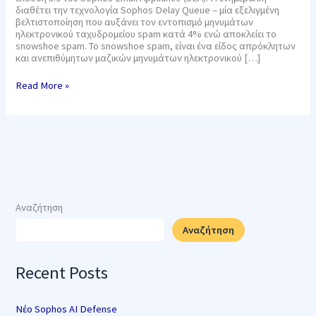
3.9
διαθέτει την τεχνολογία Sophos Delay Queue – μία εξελιγμένη
βελτιστοποίηση που αυξάνει τον εντοπισμό μηνυμάτων
ηλεκτρονικού ταχυδρομείου spam κατά 4% ενώ αποκλείει το
snowshoe spam. Το snowshoe spam, είναι ένα είδος απρόκλητων
και ανεπιθύμητων μαζικών μηνυμάτων ηλεκτρονικού […]
Read More »
Αναζήτηση
Αναζήτηση
Recent Posts
Νέο Sophos AI Defense