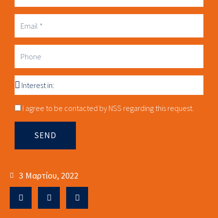
Business
Email
Phone
Interest
in
Consnet
I agree to be contacted by NSS regarding this request.
SEND
3 Μαρτίου, 2022