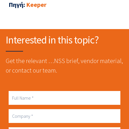
Πηγή:
Keeper
Interested in this topic?
Get the relevant …NSS brief, vendor material,
or contact our team.
Full
Name
Company