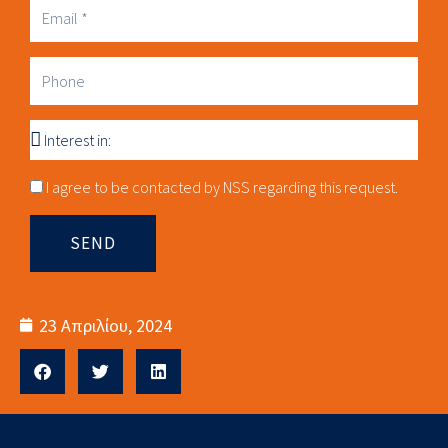
Business
Email
Phone
Interest
in
Consnet
I agree to be contacted by NSS regarding this request.
SEND
23 Απριλίου, 2024