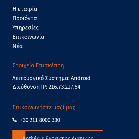
o
t
i
e
Η εταιρία
k
e
n
r
Προϊόντα
Υπηρεσίες
Επικοινωνία
Νέα
Στοιχεία Επισκέπτη
Λειτουργικό Σύστημα: Android
Διεύθυνση IP: 216.73.217.54
Επικοινωνήστε μαζί μας
+30 211 8000 330
Antivirus Εκτακτης Αναγκης