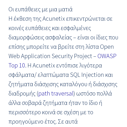
Οι ευπάθειες με μια ματιά
Η έκθεση της Acunetix επικεντρώνεται σε
κοινές ευπάθειες και εσφαλμένες
διαμορφώσεις ασφαλείας – είναι οι ίδιες που
επίσης μπορείτε να βρείτε στη λίστα Open
Web Application Security Project –
OWASP
Top 10
. Η Acunetix εντόπισε λιγότερα
σφάλματα/ ελαττώματα SQL Injection και
ζητήματα διάσχισης καταλόγου ή διάσχισης
διαδρομής (
path traversal
) ωστόσο πολλά
άλλα σοβαρά ζητήματα ήταν το ίδιο ή
περισσότερο κοινά σε σχέση με το
προηγούμενο έτος. Σε αυτά