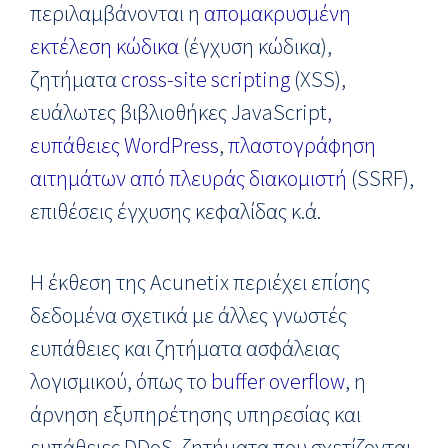
περιλαμβάνονται η
απομακρυσμένη
εκτέλεση κώδικα
(έγχυση κώδικα),
ζητήματα
cross-site scripting
(XSS),
ευάλωτες βιβλιοθήκες JavaScript,
ευπάθειες WordPress
,
πλαστογράφηση
αιτημάτων από πλευράς διακομιστή
(SSRF),
επιθέσεις έγχυσης κεφαλίδας κ.ά.
Η έκθεση της Acunetix περιέχει επίσης
δεδομένα σχετικά με άλλες γνωστές
ευπάθειες και ζητήματα ασφάλειας
λογισμικού, όπως το
buffer overflow
, η
άρνηση εξυπηρέτησης υπηρεσίας και
ευπάθειες DDoS, ζητήματα που σχετίζονται