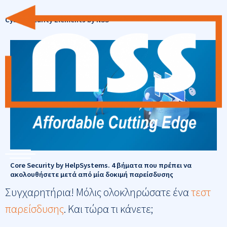
Μετάβαση
στο
Cyber Security Elements by NSS
περιεχόμενο
Core Security by HelpSystems. 4 βήματα που πρέπει να
ακολουθήσετε μετά από μία δοκιμή παρείσδυσης
Συγχαρητήρια! Μόλις ολοκληρώσατε ένα
τεστ
παρείσδυσης
. Και τώρα τι κάνετε;