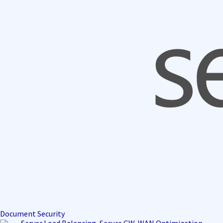
Document Security
Server Load Balancing, Secure GW, WAN Optimization