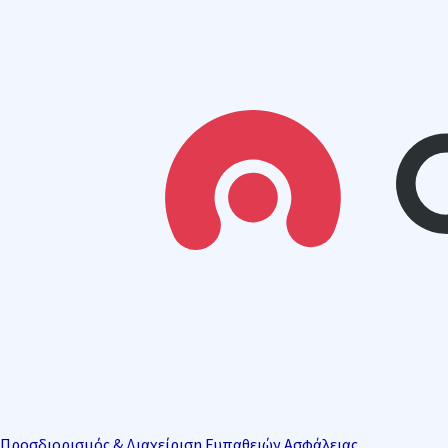
Προσδιορισμός & Διαχείριση Ευπαθειών Ασφάλειας