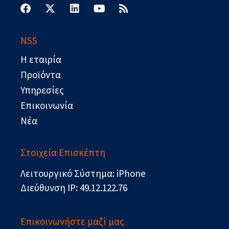
a
-
i
o
s
c
t
n
u
s
e
w
k
t
b
i
e
u
NSS
o
t
d
b
o
t
i
e
Η εταιρία
k
e
n
r
Προϊόντα
Υπηρεσίες
Επικοινωνία
Νέα
Στοιχεία Επισκέπτη
Λειτουργικό Σύστημα: iPhone
Διεύθυνση IP: 49.12.122.76
Επικοινωνήστε μαζί μας