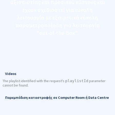
αξιοπιστίας και προσιτού κόστους και
έχουν σχεδιαστεί για εύκολη
λειτουργία με εξαιρετικά εύκολη
παραμετροποίηση για λειτουργία
"out-of-the-box".
Videos
The playlist identified with the request's
playlistId
parameter
cannot be found.
Παρεμπόδιση καταστροφής σε Computer Room ή Data Centre