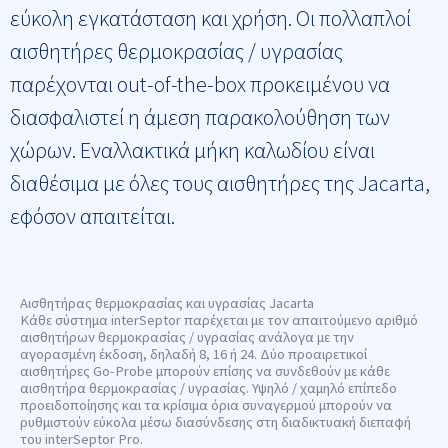
εύκολη εγκατάσταση και χρήση. Οι πολλαπλοί
αισθητήρες θερμοκρασίας / υγρασίας
παρέχονται out-of-the-box προκειμένου να
διασφαλιστεί η άμεση παρακολούθηση των
χώρων. Εναλλακτικά μήκη καλωδίου είναι
διαθέσιμα με όλες τους αισθητήρες της Jacarta,
εφόσον απαιτείται.
Αισθητήρας θερμοκρασίας και υγρασίας Jacarta
Κάθε σύστημα interSeptor παρέχεται με τον απαιτούμενο αριθμό
αισθητήρων θερμοκρασίας / υγρασίας ανάλογα με την
αγορασμένη έκδοση, δηλαδή 8, 16 ή 24. Δύο προαιρετικοί
αισθητήρες Go-Probe μπορούν επίσης να συνδεθούν με κάθε
αισθητήρα θερμοκρασίας / υγρασίας. Υψηλό / χαμηλό επίπεδο
προειδοποίησης και τα κρίσιμα όρια συναγερμού μπορούν να
ρυθμιστούν εύκολα μέσω διασύνδεσης στη διαδικτυακή διεπαφή
του interSeptor Pro.