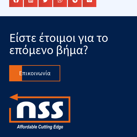
Είστε έτοιμοι για το
επόμενο βήμα?
Επικοινωνία
F
X
L
Y
R