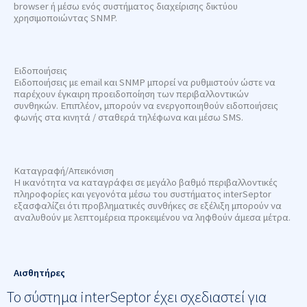
browser ή μέσω ενός συστήματος διαχείρισης δικτύου
χρησιμοποιώντας SNMP.
Ειδοποιήσεις
Ειδοποιήσεις με email και SNMP μπορεί να ρυθμιστούν ώστε να
παρέχουν έγκαιρη προειδοποίηση των περιβαλλοντικών
συνθηκών. Επιπλέον, μπορούν να ενεργοποιηθούν ειδοποιήσεις
φωνής στα κινητά / σταθερά τηλέφωνα και μέσω SMS.
Καταγραφή/Απεικόνιση
Η ικανότητα να καταγράφει σε μεγάλο βαθμό περιβαλλοντικές
πληροφορίες και γεγονότα μέσω του συστήματος interSeptor
εξασφαλίζει ότι προβληματικές συνθήκες σε εξέλιξη μπορούν να
αναλυθούν με λεπτομέρεια προκειμένου να ληφθούν άμεσα μέτρα.
Αισθητήρες
Το σύστημα interSeptor έχει σχεδιαστεί για