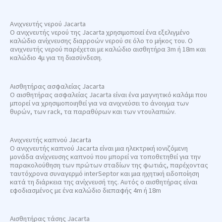
Ανιχνευτής νερού Jacarta
Ο ανιχνευτής νερού της Jacarta χρησιμοποιεί ένα εξελιγμένο
καλώδιο ανίχνευσης διαρροών νερού σε όλο το μήκος του. Ο
ανιχνευτής νερού παρέχεται με καλώδιο αισθητήρα 3m ή 18m και
καλώδιο 4μ για τη διασύνδεση.
Αισθητήρας ασφαλείας Jacarta
Ο αισθητήρας ασφαλείας Jacarta είναι ένα μαγνητικό καλάμι που
μπορεί να χρησιμοποιηθεί για να ανιχνεύσει το άνοιγμα των
θυρών, των rack, τα παραθύρων και των ντουλαπιών.
Ανιχνευτής καπνού Jacarta
Ο ανιχνευτής καπνού Jacarta είναι μια ηλεκτρική ιονιζόμενη
μονάδα ανίχνευσης καπνού που μπορεί να τοποθετηθεί για την
παρακολούθηση των πρώτων σταδίων της φωτιάς, παρέχοντας
ταυτόχρονα συναγερμό interSeptor και μια ηχητική ειδοποίηση
κατά τη διάρκεια της ανίχνευσή της. Αυτός ο αισθητήρας είναι
εφοδιασμένος με ένα καλώδιο διεπαφής 4m ή 18m
Αισθητήρας τάσης Jacarta