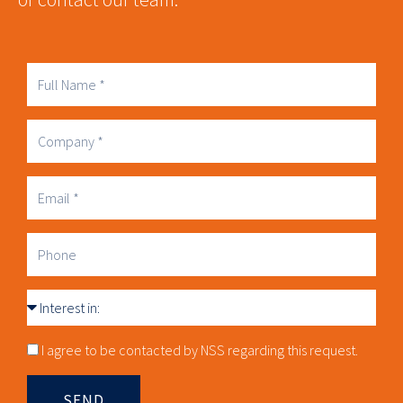
Full
Name
Company
Business
Email
Phone
Interest
in
Consnet
I agree to be contacted by NSS regarding this request.
SEND