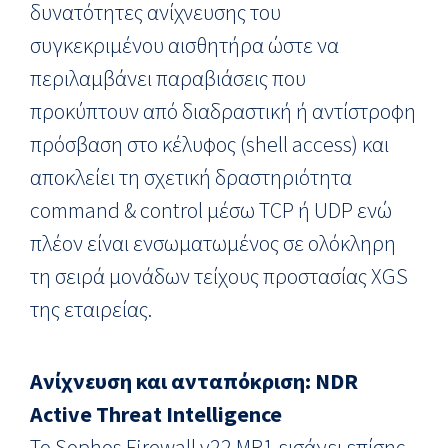
δυνατότητες ανίχνευσης του
συγκεκριμένου αισθητήρα ώστε να
περιλαμβάνει παραβιάσεις που
προκύπτουν από διαδραστική ή αντίστροφη
πρόσβαση στο κέλυφος (shell access) και
αποκλείει τη σχετική δραστηριότητα
command & control μέσω TCP ή UDP ενώ
πλέον είναι ενσωματωμένος σε ολόκληρη
τη σειρά μονάδων τείχους προστασίας XGS
της εταιρείας.
Ανίχνευση
και
ανταπόκριση
: NDR
Active Threat Intelligence
Το Sophos Firewall v22 MR1 εισάγει επίσης