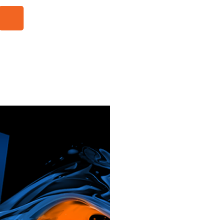
R
s
s