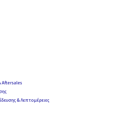
 Aftersales
σης
δευσης & Λεπτομέρειες