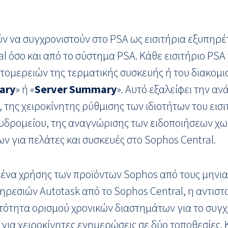
ν να συγχρονιστούν στο PSA ως εισιτήρια εξυπηρέτη
l όσο και από το σύστημα PSA. Κάθε εισιτήριο PSA
τομερειών της τερματικής συσκευής ή του διακομ
ary
» ή «
Server Summary
». Αυτό εξαλείφει την 
της χειροκίνητης ρύθμισης των ιδιοτήτων του εισ
δρομείου, της αναγνώρισης των ειδοποιήσεων χωρ
ν για πελάτες και συσκευές στο Sophos Central.
μένα χρήσης των προϊόντων Sophos από τους μηνι
ηρεσιών Autotask από το Sophos Central, η αντισ
τότητα ορισμού χρονικών διαστημάτων για το συγ
 για χειροκίνητες ενημερώσεις σε δύο τοποθεσίες. 