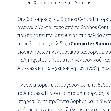
Χρησιμοποιείτε το Autotask.
Οι ειδοποιήσεις του Sophos Central μπορού
αναγνωρίζονται τόσο από το Sophos Centra
που παραπέμπει απευθείας στη σελίδα λεπ
πρόσβαση στις σελίδες «
Computer Summ
ειδοποιήσεων ηλεκτρονικού ταχυδρομείου, 
PSA-ingested μηνύματα ηλεκτρονικού ταχυ
Autotask και των χειροκίνητων αναζητήσεω
Πλέον, μπορείτε να συγχρονίσετε τα δεδο
το Autotask. Η δυνατότητα δημιουργίας υπ
υπηρεσιών σε προϊόντα Sophos και η δυνα
χρήσης στο Autotask εξαλείφει την ανάγκη