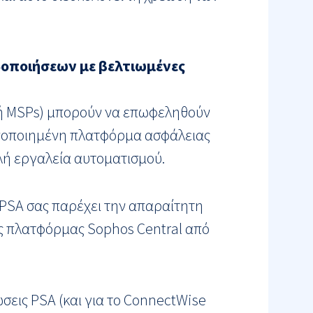
δοποιήσεων με βελτιωμένες
 ή MSPs) μπορούν να επωφεληθούν
ενοποιημένη πλατφόρμα ασφάλειας
λή εργαλεία αυτοματισμού.
 PSA σας παρέχει την απαραίτητη
ης πλατφόρμας Sophos Central από
σεις PSA (και για το ConnectWise