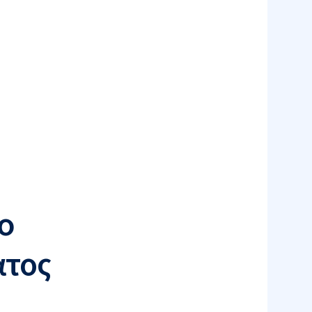
o
ατος