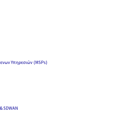
μενων Υπηρεσιών (MSPs)
i & SDWAN