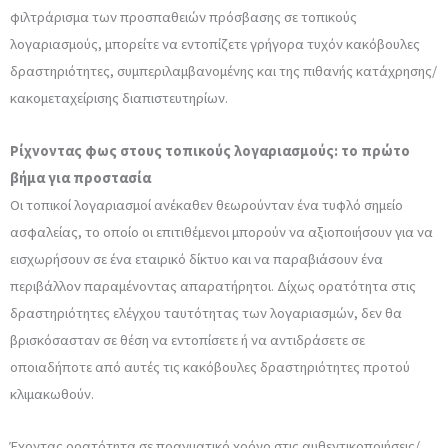
φιλτράρισμα των προσπαθειών πρόσβασης σε τοπικούς
λογαριασμούς, μπορείτε να εντοπίζετε γρήγορα τυχόν κακόβουλες
δραστηριότητες, συμπεριλαμβανομένης και της πιθανής κατάχρησης/
κακομεταχείρισης διαπιστευτηρίων.
Ρίχνοντας φως στους τοπικούς λογαριασμούς: το πρώτο
βήμα για προστασία
Οι τοπικοί λογαριασμοί ανέκαθεν θεωρούνταν ένα τυφλό σημείο
ασφαλείας, το οποίο οι επιτιθέμενοι μπορούν να αξιοποιήσουν για να
εισχωρήσουν σε ένα εταιρικό δίκτυο και να παραβιάσουν ένα
περιβάλλον παραμένοντας απαρατήρητοι. Δίχως ορατότητα στις
δραστηριότητες ελέγχου ταυτότητας των λογαριασμών, δεν θα
βρισκόσασταν σε θέση να εντοπίσετε ή να αντιδράσετε σε
οποιαδήποτε από αυτές τις κακόβουλες δραστηριότητες προτού
κλιμακωθούν.
Έχοντας ορατότητα σε πραγματικό χρόνο στις αυθεντικοποιήσεις/