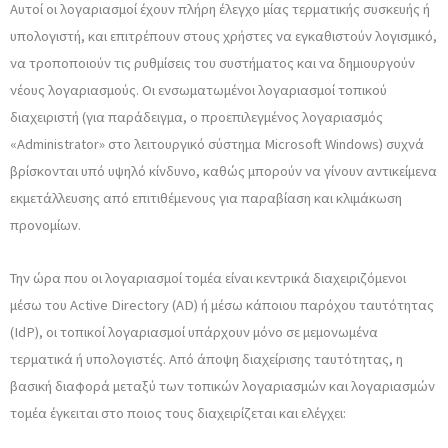
Αυτοί οι λογαριασμοί έχουν πλήρη έλεγχο μίας τερματικής συσκευής ή
υπολογιστή, και επιτρέπουν στους χρήστες να εγκαθιστούν λογισμικό,
να τροποποιούν τις ρυθμίσεις του συστήματος και να δημιουργούν
νέους λογαριασμούς. Οι ενσωματωμένοι λογαριασμοί τοπικού
διαχειριστή (για παράδειγμα, ο προεπιλεγμένος λογαριασμός
«Administrator» στο λειτουργικό σύστημα Microsoft Windows) συχνά
βρίσκονται υπό υψηλό κίνδυνο, καθώς μπορούν να γίνουν αντικείμενα
εκμετάλλευσης από επιτιθέμενους για παραβίαση και κλιμάκωση
προνομίων.
Την ώρα που οι λογαριασμοί τομέα είναι κεντρικά διαχειριζόμενοι
μέσω του Active Directory (AD) ή μέσω κάποιου παρόχου ταυτότητας
(IdP), οι τοπικοί λογαριασμοί υπάρχουν μόνο σε μεμονωμένα
τερματικά ή υπολογιστές. Από άποψη διαχείρισης ταυτότητας, η
βασική διαφορά μεταξύ των τοπικών λογαριασμών και λογαριασμών
τομέα έγκειται στο ποιος τους διαχειρίζεται και ελέγχει: