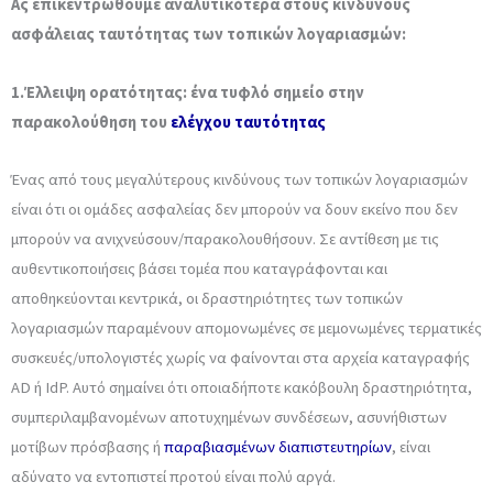
Ας επικεντρωθούμε αναλυτικότερα στους κινδύνους
ασφάλειας ταυτότητας των τοπικών λογαριασμών:
1.Έλλειψη ορατότητας: ένα τυφλό σημείο στην
παρακολούθηση του
ελέγχου ταυτότητας
Ένας από τους μεγαλύτερους κινδύνους των τοπικών λογαριασμών
είναι ότι οι ομάδες ασφαλείας δεν μπορούν να δουν εκείνο που δεν
μπορούν να ανιχνεύσουν/παρακολουθήσουν. Σε αντίθεση με τις
αυθεντικοποιήσεις βάσει τομέα που καταγράφονται και
αποθηκεύονται κεντρικά, οι δραστηριότητες των τοπικών
λογαριασμών παραμένουν απομονωμένες σε μεμονωμένες τερματικές
συσκευές/υπολογιστές χωρίς να φαίνονται στα αρχεία καταγραφής
AD ή IdP. Αυτό σημαίνει ότι οποιαδήποτε κακόβουλη δραστηριότητα,
συμπεριλαμβανομένων αποτυχημένων συνδέσεων, ασυνήθιστων
μοτίβων πρόσβασης ή
παραβιασμένων διαπιστευτηρίων
, είναι
αδύνατο να εντοπιστεί προτού είναι πολύ αργά.