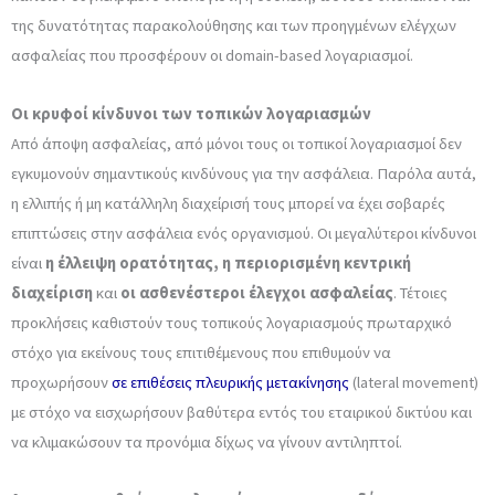
της δυνατότητας παρακολούθησης και των προηγμένων ελέγχων
ασφαλείας που προσφέρουν οι domain-based λογαριασμοί.
Οι κρυφοί κίνδυνοι των τοπικών λογαριασμών
Από άποψη ασφαλείας, από μόνοι τους οι τοπικοί λογαριασμοί δεν
εγκυμονούν σημαντικούς κινδύνους για την ασφάλεια. Παρόλα αυτά,
η ελλιπής ή μη κατάλληλη διαχείρισή τους μπορεί να έχει σοβαρές
επιπτώσεις στην ασφάλεια ενός οργανισμού. Οι μεγαλύτεροι κίνδυνοι
είναι
η έλλειψη ορατότητας, η περιορισμένη κεντρική
διαχείριση
και
οι ασθενέστεροι έλεγχοι ασφαλείας
. Τέτοιες
προκλήσεις καθιστούν τους τοπικούς λογαριασμούς πρωταρχικό
στόχο για εκείνους τους επιτιθέμενους που επιθυμούν να
προχωρήσουν
σε επιθέσεις πλευρικής μετακίνησης
(lateral movement)
με στόχο να εισχωρήσουν βαθύτερα εντός του εταιρικού δικτύου και
να κλιμακώσουν τα προνόμια δίχως να γίνουν αντιληπτοί.