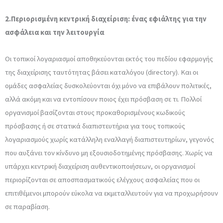
2.Περιορισμένη κεντρική διαχείριση: ένας εφιάλτης για την
ασφάλεια και την λειτουργία
Οι τοπικοί λογαριασμοί αποθηκεύονται εκτός του πεδίου εφαρμογής
της διαχείρισης ταυτότητας βάσει καταλόγου (directory). Και οι
ομάδες ασφαλείας δυσκολεύονται όχι μόνο να επιβάλουν πολιτικές,
αλλά ακόμη και να εντοπίσουν ποιος έχει πρόσβαση σε τι. Πολλοί
οργανισμοί βασίζονται στους προκαθορισμένους κωδικούς
πρόσβασης ή σε στατικά διαπιστευτήρια για τους τοπικούς
λογαριασμούς χωρίς κατάλληλη εναλλαγή διαπιστευτηρίων, γεγονός
που αυξάνει τον κίνδυνο μη εξουσιοδοτημένης πρόσβασης. Χωρίς να
υπάρχει κεντρική διαχείριση αυθεντικοποιήσεων, οι οργανισμοί
περιορίζονται σε αποσπασματικούς ελέγχους ασφαλείας που οι
επιτιθέμενοι μπορούν εύκολα να εκμεταλλευτούν για να προχωρήσουν
σε παραβίαση.