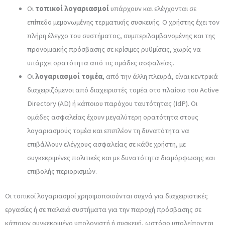
Οι
τοπικοί λογαριασμοί
υπάρχουν και ελέγχονται σε
επίπεδο μεμονωμένης τερματικής συσκευής. Ο χρήστης έχει τον
πλήρη έλεγχο του συστήματος, συμπεριλαμβανομένης και της
προνομιακής πρόσβασης σε κρίσιμες ρυθμίσεις, χωρίς να
υπάρχει ορατότητα από τις ομάδες ασφαλείας.
Οι
λογαριασμοί τομέα
, από την άλλη πλευρά, είναι κεντρικά
διαχειριζόμενοι από διαχειριστές τομέα στο πλαίσιο του Active
Directory (AD) ή κάποιου παρόχου ταυτότητας (IdP). Οι
ομάδες ασφαλείας έχουν μεγαλύτερη ορατότητα στους
λογαριασμούς τομέα και επιπλέον τη δυνατότητα να
επιβάλλουν ελέγχους ασφαλείας σε κάθε χρήστη, με
συγκεκριμένες πολιτικές και με δυνατότητα διαμόρφωσης και
επιβολής περιορισμών.
Οι τοπικοί λογαριασμοί χρησιμοποιούνται συχνά για διαχειριστικές
εργασίες ή σε παλαιά συστήματα για την παροχή πρόσβασης σε
κάποιον συγκεκριμένο υπολογιστή ή συσκευή, ωστόσο υπολείπονται