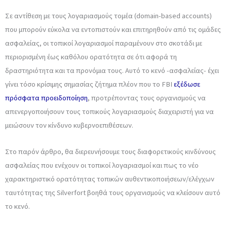
Σε αντίθεση με τους λογαριασμούς τομέα (domain-based accounts)
που μπορούν εύκολα να εντοπιστούν και επιτηρηθούν από τις ομάδες
ασφαλείας, οι τοπικοί λογαριασμοί παραμένουν στο σκοτάδι με
περιορισμένη έως καθόλου ορατότητα σε ότι αφορά τη
δραστηριότητα και τα προνόμια τους. Αυτό το κενό -ασφαλείας- έχει
γίνει τόσο κρίσιμης σημασίας ζήτημα πλέον που το FBI
εξέδωσε
πρόσφατα προειδοποίηση
, προτρέποντας τους οργανισμούς να
απενεργοποιήσουν τους τοπικούς λογαριασμούς διαχειριστή για να
μειώσουν τον κίνδυνο κυβερνοεπιθέσεων.
Στο παρόν άρθρο, θα διερευνήσουμε τους διαφορετικούς κινδύνους
ασφαλείας που ενέχουν οι τοπικοί λογαριασμοί και πως το νέο
χαρακτηριστικό ορατότητας τοπικών αυθεντικοποιήσεων/ελέγχων
ταυτότητας της Silverfort βοηθά τους οργανισμούς να κλείσουν αυτό
το κενό.