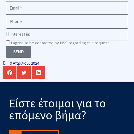
Business
Email
Phone
Interest
in
Consnet
I agree to be contacted by NSS regarding this request.
SEND
9 Απριλίου, 2024
Είστε έτοιμοι για το
επόμενο βήμα?