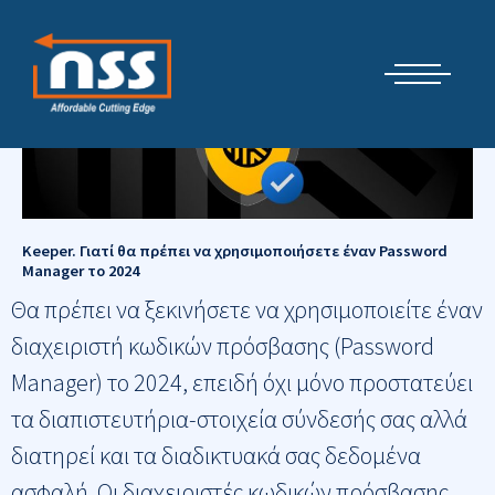
Μετάβαση
Cyber Security Elements by NSS
στο
περιεχόμενο
Keeper. Γιατί θα πρέπει να χρησιμοποιήσετε έναν Password
Manager το 2024
Θα πρέπει να ξεκινήσετε να χρησιμοποιείτε έναν
διαχειριστή κωδικών πρόσβασης (Password
Manager) το 2024, επειδή όχι μόνο προστατεύει
τα διαπιστευτήρια-στοιχεία σύνδεσής σας αλλά
διατηρεί και τα διαδικτυακά σας δεδομένα
ασφαλή. Οι διαχειριστές κωδικών πρόσβασης