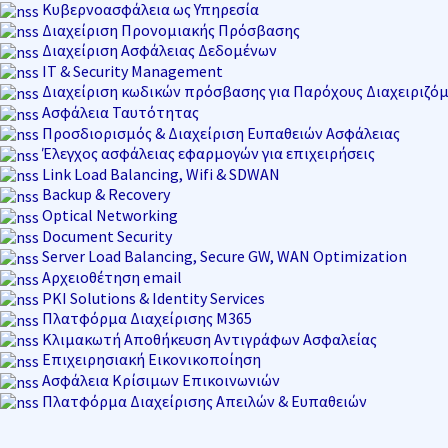
Μετάβαση
Κυβερνοασφάλεια ως Υπηρεσία
στο
Διαχείριση Προνομιακής Πρόσβασης
περιεχόμενο
Διαχείριση Ασφάλειας Δεδομένων
IT & Security Management
Διαχείριση κωδικών πρόσβασης για Παρόχους Διαχειριζό
Ασφάλεια Ταυτότητας
Προσδιορισμός & Διαχείριση Ευπαθειών Ασφάλειας
Έλεγχος ασφάλειας εφαρμογών για επιχειρήσεις
Link Load Balancing, Wifi & SDWAN
Backup & Recovery
Optical Networking
Document Security
Server Load Balancing, Secure GW, WAN Optimization
Αρχειοθέτηση email
PKI Solutions & Identity Services
Πλατφόρμα Διαχείρισης M365
Κλιμακωτή Αποθήκευση Αντιγράφων Ασφαλείας
Επιχειρησιακή Εικονικοποίηση
Ασφάλεια Κρίσιμων Επικοινωνιών
Πλατφόρμα Διαχείρισης Απειλών & Ευπαθειών