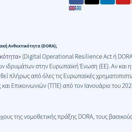
a
-
i
o
c
t
n
u
e
w
k
t
b
i
e
u
o
t
d
b
o
t
i
e
k
e
n
σιακή Ανθεκτικότητα (DORA);
r
ικότητα
» (Digital Operational Resilience Act ή DOR
 ιδρυμάτων στην Ευρωπαϊκή Ένωση (ΕΕ). Αν και η
ηθεί πλήρως από όλες τις Ευρωπαϊκές χρηματοπιστω
αι Επικοινωνιών (ΤΠΕ) από τον Ιανουάριο του 202
τόχους της νομοθετικής πράξης DORA, τους βασικο