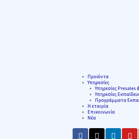
Προϊόντα
Υπηρεσίες
Υπηρεσίες Presales &
Υπηρεσίες Εκπαίδευ
Προγράμματα Εκπαί
Η εταιρία
Επικοινωνία
Νέα
F
X
L
Y