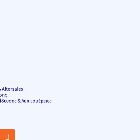
 Aftersales
σης
δευσης & Λεπτομέρειες
R