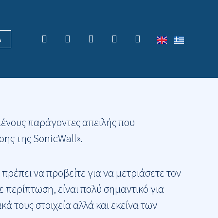
F
X
L
Y
R
Α
a
-
i
o
s
c
t
n
u
s
e
w
k
t
all που εξυπηρετεί παρόχους
b
i
e
u
o
t
d
b
o
t
i
e
k
e
n
r
μένους παράγοντες απειλής που
ης της SonicWall».
πρέπει να προβείτε για να μετριάσετε τον
ε περίπτωση, είναι πολύ σημαντικό για
ά τους στοιχεία αλλά και εκείνα των