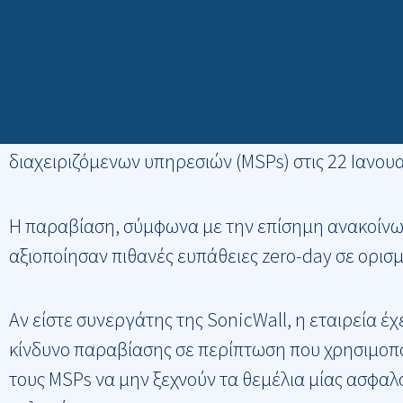
Μετάβαση
Cyber Security Elements by NSS
στο
περιεχόμενο
Μερικές συμβουλές μετά την παραβίαση της SonicWall
Όπως έγινε γνωστό πριν από μερικές ημέρες, ο
διαχειριζόμενων υπηρεσιών (MSPs) στις 22 Ιανου
Η παραβίαση, σύμφωνα με την επίσημη ανακοίνωσ
αξιοποίησαν πιθανές ευπάθειες zero-day σε ορι
Αν είστε συνεργάτης της SonicWall, η εταιρεία έχ
κίνδυνο παραβίασης σε περίπτωση που χρησιμοποι
τους MSPs να μην ξεχνούν τα θεμέλια μίας ασφαλ