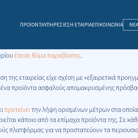
ΠΡΟΪΌΝΤΑ
ΥΠΗΡΕΣΊΕΣ
Η ΕΤΑΙΡΊΑ
ΕΠΙΚΟΙΝΩΝΊΑ
ΝΈ
 προμηθευτής προϊόντων κυβερνοασφάλειας SonicW
αρίου
έπεσε θύμα παραβίασης
.
η της εταιρείας είχε σχέση με «εξαιρετικά προηγ
σμένα προϊόντα ασφαλούς απομακρυσμένης πρόσβασ
ει
προτείνει
την λήψη ορισμένων μέτρων στα οποία 
είται κάποιο από τα επίμαχα προϊόντα της. Σε κάθ
ούς πλατφόρμας για να προστατεύουν τα περιουσιακ