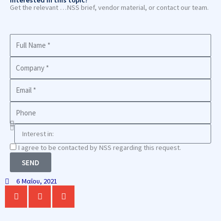
Get the relevant …NSS brief, vendor material, or contact our team.
Full
Name
Company
Business
Email
Phone
Interest
in
Consnet
I agree to be contacted by NSS regarding this request.
SEND
6 Μαΐου, 2021