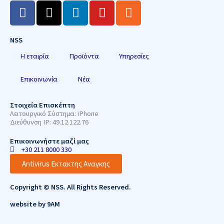
F
X
L
Y
R
a
-
i
o
s
c
t
n
u
s
NSS
e
w
k
t
b
i
e
u
Η εταιρία
Προϊόντα
Υπηρεσίες
o
t
d
b
o
t
i
e
Επικοινωνία
Νέα
k
e
n
r
Στοιχεία Επισκέπτη
Λειτουργικό Σύστημα: iPhone
Διεύθυνση IP: 49.12.122.76
Επικοινωνήστε μαζί μας
+30 211 8000 330
Antivirus Εκτακτης Αναγκης
Copyright © NSS. All Rights Reserved.
website by
9AM