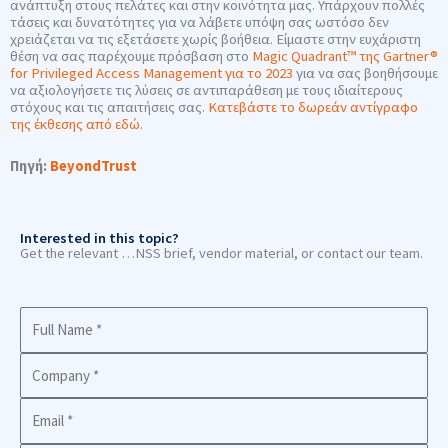
ανάπτυξη στους πελάτες και στην κοινότητα μας. Υπάρχουν πολλές
τάσεις και δυνατότητες για να λάβετε υπόψη σας ωστόσο δεν
χρειάζεται να τις εξετάσετε χωρίς βοήθεια. Είμαστε στην ευχάριστη
θέση να σας παρέχουμε πρόσβαση στο
Magic Quadrant™ της Gartner®
for Privileged Access Management για το 2023
για να σας βοηθήσουμε
να αξιολογήσετε τις λύσεις σε αντιπαράθεση με τους ιδιαίτερους
στόχους και τις απαιτήσεις σας.
Κατεβάστε το δωρεάν αντίγραφο
της έκθεσης από εδώ
.
Πηγή:
BeyondTrust
Interested in this topic?
Get the relevant …NSS brief, vendor material, or contact our team.
Full
Name
Company
Business
Email