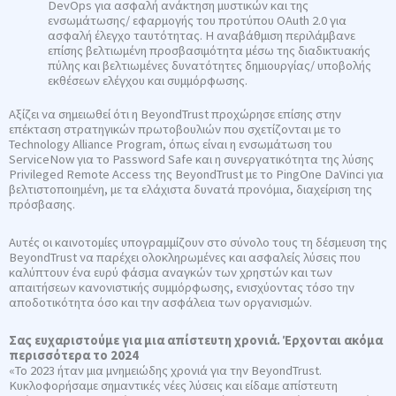
DevOps για ασφαλή ανάκτηση μυστικών και της
ενσωμάτωσης/ εφαρμογής του προτύπου OAuth 2.0 για
ασφαλή έλεγχο ταυτότητας. Η αναβάθμιση περιλάμβανε
επίσης βελτιωμένη προσβασιμότητα μέσω της διαδικτυακής
πύλης και βελτιωμένες δυνατότητες δημιουργίας/ υποβολής
εκθέσεων ελέγχου και συμμόρφωσης.
Αξίζει να σημειωθεί ότι η BeyondTrust προχώρησε επίσης στην
επέκταση στρατηγικών πρωτοβουλιών που σχετίζονται με το
Technology Alliance Program, όπως είναι η ενσωμάτωση του
ServiceNow για το Password Safe και η συνεργατικότητα της λύσης
Privileged Remote Access της BeyondTrust με το PingOne DaVinci για
βελτιστοποιημένη, με τα ελάχιστα δυνατά προνόμια, διαχείριση της
πρόσβασης.
Αυτές οι καινοτομίες υπογραμμίζουν στο σύνολο τους τη δέσμευση της
BeyondTrust να παρέχει ολοκληρωμένες και ασφαλείς λύσεις που
καλύπτουν ένα ευρύ φάσμα αναγκών των χρηστών και των
απαιτήσεων κανονιστικής συμμόρφωσης, ενισχύοντας τόσο την
αποδοτικότητα όσο και την ασφάλεια των οργανισμών.
Σας ευχαριστούμε για μια απίστευτη χρονιά. Έρχονται ακόμα
περισσότερα το 2024
«Το 2023 ήταν μια μνημειώδης χρονιά για την BeyondTrust.
Κυκλοφορήσαμε σημαντικές νέες λύσεις και είδαμε απίστευτη