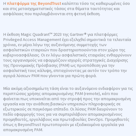
Η
πλατφόρμα της BeyondTrust
καλύπτει τόσο τις καθιερωμένες όσο
και στις μετασχηματιστικές τάσεις στα θέματα ταυτότητας και
ασφάλειας που περιλαμβάνονται στη φετινή έκθεση.
Η έκθεση Magic Quadrant™ 2023 της Gartner® για πλατφόρμες
Privileged Access Management έχει εξελιχθεί σημαντικά τα τελευταία
χρόνια, εν μέρει λόγω της αυξανόμενης συμμετοχής των
ασφαλιστικών εταιρειών που δραστηριοποιούνται στον χώρο της
κυβερνοασφάλειας. Οι εν λόγω ασφαλιστικές εταιρείας ενθαρρύνουν
τους οργανισμούς να εφαρμόζουν ισχυρές στρατηγικές Διαχείρισης
της Προνομιακής Πρόσβασης (PAM) ως προϋπόθεση για την
ασφαλιστική τους κάλυψη, επιταχύνοντας με αυτόν τον τρόπο την
αγορά λύσεων PAM που γίνονται για πρώτη φορά.
Μία ακόμη αξιοσημείωτη τάση είναι το αυξανόμενο ενδιαφέρον για τις
περιπτώσεις χρήσης απομακρυσμένης PAM (remote), κάτι που
φαίνεται πως υποκινείται από την στροφή προς την απομακρυσμένη
εργασία και την ανάθεση βασικών υπηρεσιών πληροφορικής σε
εξωτερικούς σε παγκόσμιο επίπεδο. Οι λύσεις PAM διευρύνουν το
πεδίο εφαρμογής τους για να συμπεριλάβουν απομακρυσμένους
προμηθευτές, εργολάβους και πρωτοβουλίες DevOps. Προμηθευτές
όπως η BeyondTrust πρωτοπορούν με εξειδικευμένα εργαλεία για
απομακρυσμένη PAM.