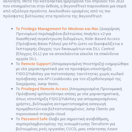
ακλόνητη. Μετά την καταληκτική ημερομηνία του Απριλίου του 2023
που επισημαίνεται στην έκθεση, η BeyondTrust παρουσίασε μια σειρά
από αξιόλογα προϊόντα. Ακολουθούν ορισμένες από τις πιο
πρόσφατες βελτιώσεις στα προϊόντα της BeyondTrust:
Το Privilege Management for Windows και Mac
(Διαχείριση
Προνομίων) περιλαμβάνει βελτιώσεις Analytics v2 για
διαισθητική συγκέντρωση δεδομένων, Role-Based Access
(Πρόσβαση Βάσει Ρόλου) για APIs ώστε να διασφαλίζεται ο
λεπτομερής έλεγχος των δικαιωμάτων και DLL Control
(Έλεγχος DLL) για να αποκλείονται εύκολα τα επικίνδυνα
αρχεία DLL.
Το
Remote Support
(Απομακρυσμένη Υποστήριξη) ενημερώθηκε
με νέα χαρακτηριστικά για να προσφέρει υποστήριξη
FIDO2/YubiKey για πιστοποίησης ταυτότητας χωρίς κωδικό
πρόσβασης και API Cookbooks για τον εξορθολογισμό της
διαχείρισης Jump Items.
Το
Privileged Remote Access
(Απομακρυσμένη Προνομιακή
Πρόσβαση) εμπλουτίστηκε επίσης με νέα χαρακτηριστικά,
όπως υποστήριξη FIDO2/YubiKey για απομακρυσμένους
χρήστες, βελτιωμένη αυτοματοποιημένη εισαγωγή
προμηθευτών και βελτιστοποιημένους Jump Clients για
περιουσιακά στοιχεία cloud.
Το
Password Safe
έλαβε μια σημαντική αναβάθμιση,
συμπεριλαμβανομένης της ενσωμάτωσης Terraform για
βελτιωμένες ροές εργασίας CI/CD, μιας επέκτασης Azure