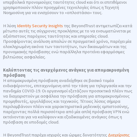
υπερβολικά προνομιούχες ταυτότητες cloud και ότι οι επιτιθέμενοι
χρησιμοποιούν πλέον προηγμένες τεχνολογίες όπως η Τεχνητή
Νοημοσύνη για να ενισχύσουν το «οπλοστάσιο» τους.
Η λύση
Identity Security Insights
της BeyondTrust αντιμετωπίζει κατά
μέτωπο αυτές τις σύγχρονες προκλήσεις με το να ενσωματώνεται με
αξιόπιστους παρόχους ταυτότητας και υπηρεσίες cloud.
Προσφέροντας ανάλυση απειλών σε πραγματικό χρόνο, παρέχει μία
ολοκληρωμένη εικόνα των ταυτοτήτων, των δικαιωμάτων και της
προνομιακής πρόσβασης ενώ παράλληλα προτείνει εφαρμόσιμες
βελτιώσεις ασφαλείας.
Καλύπτοντας τις ανερχόμενες ανάγκες για απομακρυσμένη
πρόσβαση
Η απομακρυσμένη πρόσβαση αναδείχθηκε σε βασικό τομέα
ενδιαφέροντος, επιταχυνόμενη από την τάση για τηλεργασία και την
πανδημία COVID-19. Οι οργανισμοί εξετάζουν προσεκτικά πλέον πως
να διαχειριστούν με ασφάλεια την πρόσβαση για απομακρυσμένους
προμηθευτές, εργολάβους και τεχνικούς. Τέτοιες λύσεις σήμερα
περιλαμβάνουν πλέον και χαρακτηριστικά μηδενικής εμπιστοσύνης,
παρέχοντας πολλά περισσότερα από μία απλή πρόσβαση VPN ενώ
εκτείνονται για να καλύψουν και εξειδικευμένες ανάγκες όπως η
πρόσβαση σε υποδομές cloud.
Η BeyondTrust παρέχει ισχυρές και ώριμες δυνατότητες
Διαχείρισης