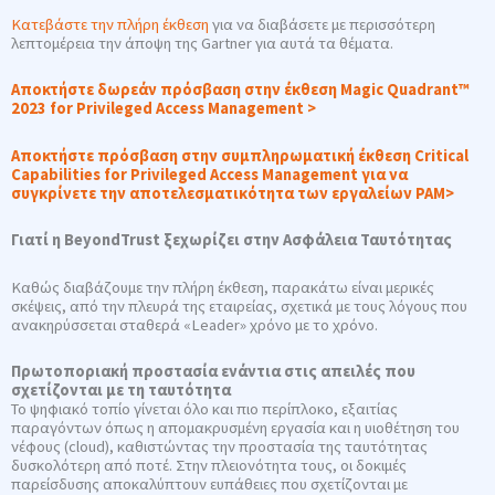
Κατεβάστε την πλήρη έκθεση
για να διαβάσετε με περισσότερη
λεπτομέρεια την άποψη της Gartner για αυτά τα θέματα.
Αποκτήστε δωρεάν πρόσβαση στην έκθεση Magic Quadrant™
2023 for Privileged Access Management >
Αποκτήστε πρόσβαση στην συμπληρωματική έκθεση Critical
Capabilities for Privileged Access Management για να
συγκρίνετε την αποτελεσματικότητα των εργαλείων PAM>
Γιατί η BeyondTrust ξεχωρίζει στην Ασφάλεια Ταυτότητας
Καθώς διαβάζουμε την πλήρη έκθεση, παρακάτω είναι μερικές
σκέψεις, από την πλευρά της εταιρείας, σχετικά με τους λόγους που
ανακηρύσσεται σταθερά «Leader» χρόνο με το χρόνο.
Πρωτοποριακή προστασία ενάντια στις απειλές που
σχετίζονται με τη ταυτότητα
Το ψηφιακό τοπίο γίνεται όλο και πιο περίπλοκο, εξαιτίας
παραγόντων όπως η απομακρυσμένη εργασία και η υιοθέτηση του
νέφους (cloud), καθιστώντας την προστασία της ταυτότητας
δυσκολότερη από ποτέ. Στην πλειονότητα τους, οι δοκιμές
παρείσδυσης αποκαλύπτουν ευπάθειες που σχετίζονται με