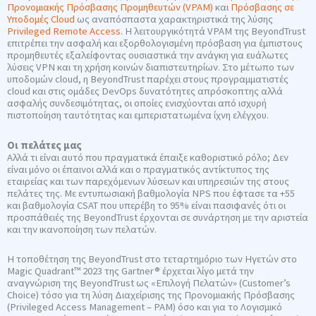
Προνομιακής Πρόσβασης Προμηθευτών (VPAM)
και
Πρόσβασης σε
Υποδομές Cloud
ως αναπόσπαστα χαρακτηριστικά της λύσης
Privileged Remote Access
. Η λειτουργικότητά VPAM της BeyondTrust
επιτρέπει την ασφαλή και εξορθολογισμένη πρόσβαση για έμπιστους
προμηθευτές εξαλείφοντας ουσιαστικά την ανάγκη για ευάλωτες
λύσεις VPN και τη χρήση κοινών διαπιστευτηρίων. Στο μέτωπο των
υποδομών cloud, η BeyondTrust παρέχει στους προγραμματιστές
cloud και στις ομάδες DevOps δυνατότητες απρόσκοπτης αλλά
ασφαλής συνδεσιμότητας, οι οποίες ενισχύονται από ισχυρή
πιστοποίηση ταυτότητας και εμπεριστατωμένα ίχνη ελέγχου.
Οι πελάτες μας
Αλλά τι είναι αυτό που πραγματικά έπαιξε καθοριστικό ρόλο; Δεν
είναι μόνο οι έπαινοι αλλά και ο πραγματικός αντίκτυπος της
εταιρείας και των παρεχόμενων λύσεων και υπηρεσιών της στους
πελάτες της. Με εντυπωσιακή βαθμολογία NPS που έφτασε τα +55
και βαθμολογία CSAT που υπερέβη το 95% είναι πασιφανές ότι οι
προσπάθειές της BeyondTrust έρχονται σε συνάρτηση με την αριστεία
και την ικανοποίηση των πελατών.
Η τοποθέτηση της BeyondTrust στο τεταρτημόριο των Ηγετών στο
Magic Quadrant™ 2023 της Gartner® έρχεται λίγο μετά την
αναγνώριση της BeyondTrust ως «Επιλογή Πελατών» (Customer’s
Choice) τόσο για τη λύση Διαχείρισης της Προνομιακής Πρόσβασης
(Privileged Access Management – PAM) όσο και για το Λογισμικό