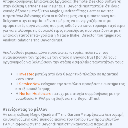
Απομακρυσμένης Επιφάνειας Εργασίας (Remote Desktop Software)
στην έκθεση Gartner Peer Insights. Η BeyondTrust πιστεύει ότι ένας
κοινός άξονας μεταξύ του Magic Quadrant™ της Gartner και της
παραπάνω διάκρισης είναι οι πελάτες μας και η εμπιστοσύνη που
δείχνουν στην εταιρεία. «Είναι τιμή μας να συνεργαζόμαστε με
οραματιστές οργανισμούς που μας ωθούν να καινοτομούμε ταχύτερα
για να επιλύουμε τις δυσκολότερες προκλήσεις που σχετίζονται με τη
ψηφιακή ταυτότητα» γράφει η Natalie Blake, Director του τμήματος
Analyst Relations της BeyondTrust.
Ακολουθούν μερικές μόνο πρόσφατες ιστορίες πελατών που
αναδεικνύουν τον τρόπο με τον οποίο η BeyondTrust βοηθά τους
οργανισμούς να βελτιώσουν την στάση ασφαλείας ταυτοτήτων τους:
Η
Investec
μετέβη από ένα θεωρητικό πλαίσιο σε πρακτικό
Zero Trust
Η
ServiceNow
ενίσχυσε την ασφάλεια πρόσβασης συστήματος
και εξουσιοδότησης
Η
Norton Healthcare
πέτυχε με επιτυχία συμμόρφωση με την
νομοθεσία HIPAA με τη βοήθεια της BeyondTrust
Ατενίζοντας το μέλλον
Αν και η έκθεση Magic Quadrant™ της Gartner® παρέχει μια λεπτομερή,
καθοδηγούμενη από ειδικούς εικόνα του τοπίου των προμηθευτών
PAM, η αφοσίωση της BeyondTrust στην καινοτομία παραμένει