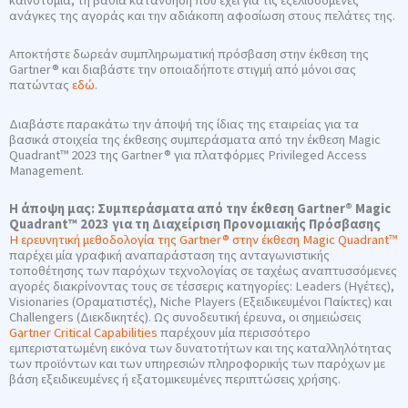
ανάγκες της αγοράς και την αδιάκοπη αφοσίωση στους πελάτες της.
Αποκτήστε δωρεάν συμπληρωματική πρόσβαση στην έκθεση της
Gartner® και διαβάστε την οποιαδήποτε στιγμή από μόνοι σας
πατώντας
εδώ
.
Διαβάστε παρακάτω την άποψή της ίδιας της εταιρείας για τα
βασικά στοιχεία της έκθεσης συμπεράσματα από την έκθεση Magic
Quadrant™ 2023 της Gartner® για πλατφόρμες Privileged Access
Management.
Η άποψη μας: Συμπεράσματα από την έκθεση Gartner® Magic
Quadrant™ 2023 για τη Διαχείριση Προνομιακής Πρόσβασης
Η ερευνητική μεθοδολογία της Gartner® στην έκθεση Magic Quadrant™
παρέχει μία γραφική αναπαράσταση της ανταγωνιστικής
τοποθέτησης των παρόχων τεχνολογίας σε ταχέως αναπτυσσόμενες
αγορές διακρίνοντας τους σε τέσσερις κατηγορίες: Leaders (Ηγέτες),
Visionaries (Οραματιστές), Niche Players (Εξειδικευμένοι Παίκτες) και
Challengers (Διεκδικητές). Ως συνοδευτική έρευνα, οι σημειώσεις
Gartner Critical Capabilities
παρέχουν μία περισσότερο
εμπεριστατωμένη εικόνα των δυνατοτήτων και της καταλληλότητας
των προϊόντων και των υπηρεσιών πληροφορικής των παρόχων με
βάση εξειδικευμένες ή εξατομικευμένες περιπτώσεις χρήσης.