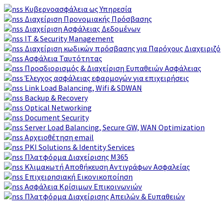
Μετάβαση
Κυβερνοασφάλεια ως Υπηρεσία
στο
Διαχείριση Προνομιακής Πρόσβασης
περιεχόμενο
Διαχείριση Ασφάλειας Δεδομένων
IT & Security Management
Διαχείριση κωδικών πρόσβασης για Παρόχους Διαχειριζ
Ασφάλεια Ταυτότητας
Προσδιορισμός & Διαχείριση Ευπαθειών Ασφάλειας
Έλεγχος ασφάλειας εφαρμογών για επιχειρήσεις
Link Load Balancing, Wifi & SDWAN
Backup & Recovery
Optical Networking
Document Security
Server Load Balancing, Secure GW, WAN Optimization
Αρχειοθέτηση email
PKI Solutions & Identity Services
Πλατφόρμα Διαχείρισης M365
Κλιμακωτή Αποθήκευση Αντιγράφων Ασφαλείας
Επιχειρησιακή Εικονικοποίηση
Ασφάλεια Κρίσιμων Επικοινωνιών
Πλατφόρμα Διαχείρισης Απειλών & Ευπαθειών