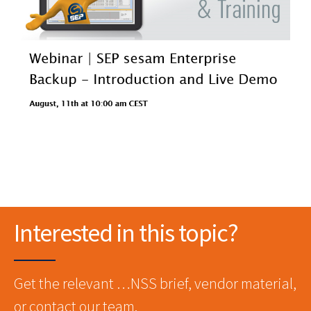
Interested in this topic?
Get the relevant …NSS brief, vendor material,
or contact our team.