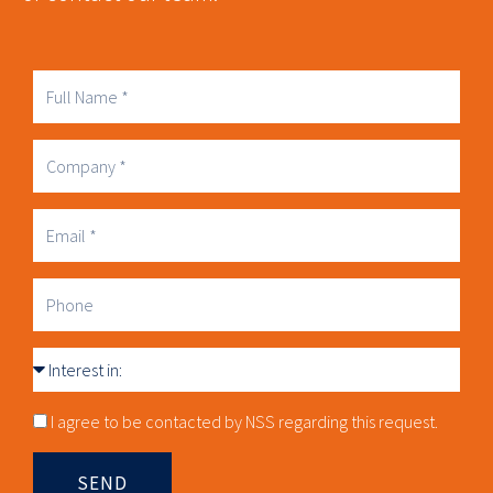
Full
Name
Company
Business
Email
Phone
Interest
in
Consnet
I agree to be contacted by NSS regarding this request.
SEND