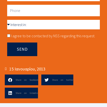
Email
Phone
Interest
in
Consnet
I agree to be contacted by NSS regarding this request.
SEND
15 Ιανουαρίου, 2013
Share on facebook
Share on twitter
Share on linkedin