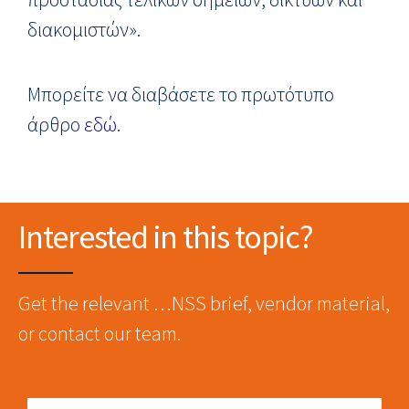
διακομιστών».
Μπορείτε να διαβάσετε το πρωτότυπο
άρθρο
εδώ
.
Interested in this topic?
Get the relevant …NSS brief, vendor material,
or contact our team.