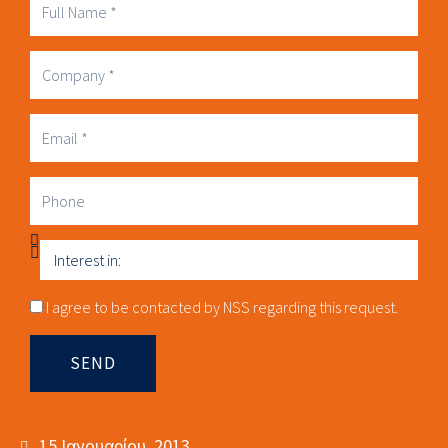
Full
Name
Company
Business
Email
Phone
Interest
in
Consnet
I agree to be contacted by NSS regarding this request.
SEND
15 Ιανουαρίου, 2013