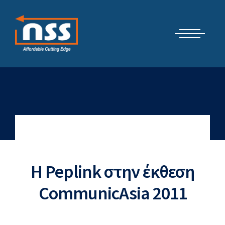
Μετάβαση
Cyber Security Elements by NSS
στο
περιεχόμενο
H Peplink στην έκθεση
CommunicAsia 2011