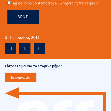
Consnet
I agree to be contacted by NSS regarding this request.
SEND
11 Ιουλίου, 2011
Είστε έτοιμοι για το επόμενο βήμα?
Επικοινωνία