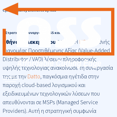
Skip
to
Cyber Security Elements by NSS
content
Στρατηγική συνεργασία NSS και Datto
Αθήνα, 2 Δεκεμβρίου 2020
–
Η
NSS
, Διεθνής
Διανομέας Προστιθέμενης Αξίας (Value-Added
Distributor / VAD) λύσεων πληροφορικής
υψηλής τεχνολογίας ανακοίνωσε τη συνεργασία
της με την
Datto
, παγκόσμια ηγέτιδα στην
παροχή cloud-based λογισμικού και
εξειδικευμένων τεχνολογικών λύσεων που
απευθύνονται σε MSPs (Managed Service
Providers). Αυτή η στρατηγική συμφωνία